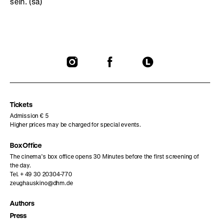
sein. (sa)
To
To
To
our
our
our
Instagram
Facebook
Letterboxd
page
page
page
Tickets
Admission € 5
Higher prices may be charged for special events.
Box Office
The cinema’s box office opens 30 Minutes before the first screening of
the day.
Tel. + 49 30 20304-770
zeughauskino@dhm.de
Authors
Press