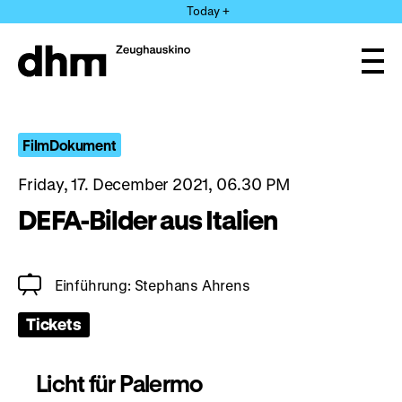
Jump
Today +
directly
to
the
Ope
page
and
clos
contents
the
navi
FilmDokument
Friday, 17. December 2021, 06.30 PM
DEFA-Bilder aus Italien
Einführung: Stephans Ahrens
Tickets
Licht für Palermo