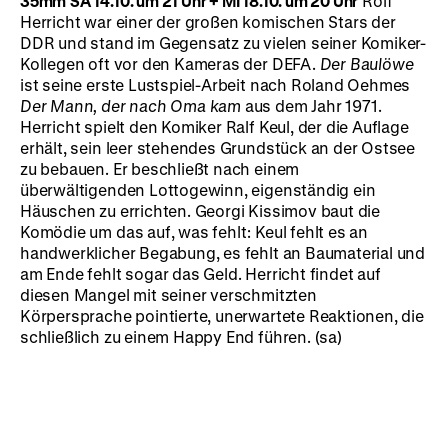
35mm
SA 14.10. um 21 Uhr + MI 18.10. um 20 Uhr
Rolf
Herricht war einer der großen komischen Stars der
DDR und stand im Gegensatz zu vielen seiner Komiker-
Kollegen oft vor den Kameras der DEFA.
Der Baulöwe
ist seine erste Lustspiel-Arbeit nach Roland Oehmes
Der Mann, der nach Oma kam
aus dem Jahr 1971.
Herricht spielt den Komiker Ralf Keul, der die Auflage
erhält, sein leer stehendes Grundstück an der Ostsee
zu bebauen. Er beschließt nach einem
überwältigenden Lottogewinn, eigenständig ein
Häuschen zu errichten. Georgi Kissimov baut die
Komödie um das auf, was fehlt: Keul fehlt es an
handwerklicher Begabung, es fehlt an Baumaterial und
am Ende fehlt sogar das Geld. Herricht findet auf
diesen Mangel mit seiner verschmitzten
Körpersprache pointierte, unerwartete Reaktionen, die
schließlich zu einem Happy End führen. (sa)