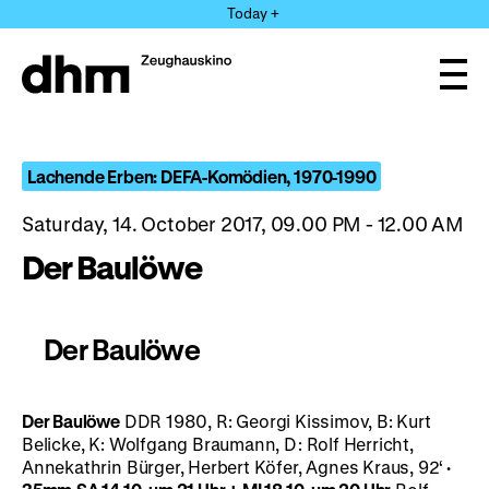
Jump
Today +
directly
to
the
Ope
page
and
clos
contents
the
navi
Lachende Erben: DEFA-Komödien, 1970-1990
Saturday, 14. October 2017, 09.00 PM - 12.00 AM
Der Baulöwe
Der Baulöwe
Der Baulöwe
DDR 1980, R: Georgi Kissimov, B: Kurt
Belicke, K: Wolfgang Braumann, D: Rolf Herricht,
Annekathrin Bürger, Herbert Köfer, Agnes Kraus, 92‘
·