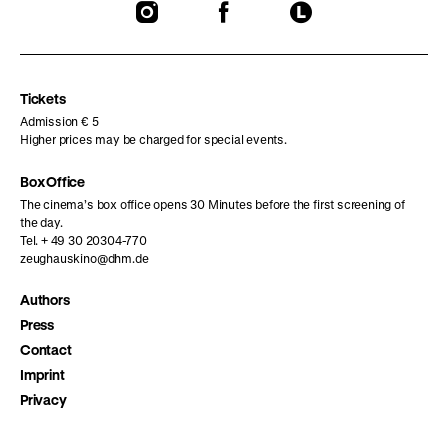
To
To
To
our
our
our
Instagram
Facebook
Letterboxd
page
page
page
Tickets
Admission € 5
Higher prices may be charged for special events.
Box Office
The cinema’s box office opens 30 Minutes before the first screening of
the day.
Tel. + 49 30 20304-770
zeughauskino@dhm.de
Authors
Press
Contact
Imprint
Privacy