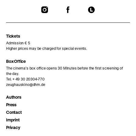
To
To
To
our
our
our
Instagram
Facebook
Letterboxd
page
page
page
Tickets
Admission € 5
Higher prices may be charged for special events.
Box Office
The cinema’s box office opens 30 Minutes before the first screening of
the day.
Tel. + 49 30 20304-770
zeughauskino@dhm.de
Authors
Press
Contact
Imprint
Privacy