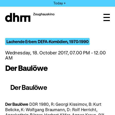
Jump
Today +
directly
to
the
Ope
page
and
clos
contents
the
navi
Lachende Erben: DEFA-Komödien, 1970-1990
Wednesday, 18. October 2017, 07.00 PM - 12.00
AM
Der Baulöwe
Der Baulöwe
Der Baulöwe
DDR 1980, R: Georgi Kissimov, B: Kurt
Belicke, K: Wolfgang Braumann, D: Rolf Herricht,
Annekathrin Bürger, Herbert Köfer, Agnes Kraus, 92‘
·