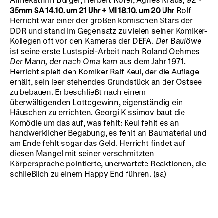
35mm
SA 14.10. um 21 Uhr + MI 18.10. um 20 Uhr
Rolf
Herricht war einer der großen komischen Stars der
DDR und stand im Gegensatz zu vielen seiner Komiker-
Kollegen oft vor den Kameras der DEFA.
Der Baulöwe
ist seine erste Lustspiel-Arbeit nach Roland Oehmes
Der Mann, der nach Oma kam
aus dem Jahr 1971.
Herricht spielt den Komiker Ralf Keul, der die Auflage
erhält, sein leer stehendes Grundstück an der Ostsee
zu bebauen. Er beschließt nach einem
überwältigenden Lottogewinn, eigenständig ein
Häuschen zu errichten. Georgi Kissimov baut die
Komödie um das auf, was fehlt: Keul fehlt es an
handwerklicher Begabung, es fehlt an Baumaterial und
am Ende fehlt sogar das Geld. Herricht findet auf
diesen Mangel mit seiner verschmitzten
Körpersprache pointierte, unerwartete Reaktionen, die
schließlich zu einem Happy End führen. (sa)