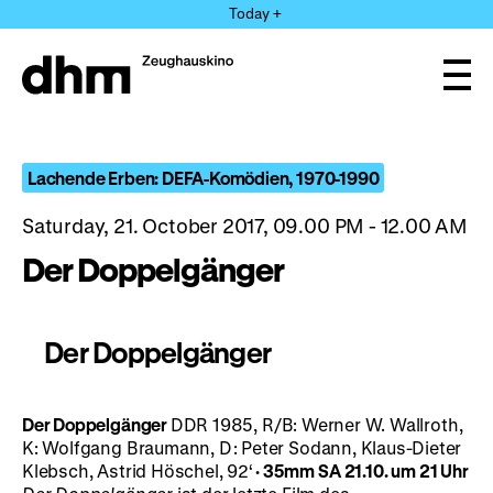
Jump
Today +
directly
to
the
Ope
page
and
clos
contents
the
navi
Lachende Erben: DEFA-Komödien, 1970-1990
Saturday, 21. October 2017, 09.00 PM - 12.00 AM
Der Doppelgänger
Der Doppelgänger
Der Doppelgänger
DDR 1985, R/B: Werner W. Wallroth,
K: Wolfgang Braumann, D: Peter Sodann, Klaus-Dieter
Klebsch, Astrid Höschel, 92‘
· 35mm
SA 21.10. um 21 Uhr