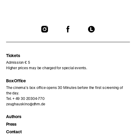
To
To
To
our
our
our
Instagram
Facebook
Letterboxd
page
page
page
Tickets
Admission € 5
Higher prices may be charged for special events.
Box Office
The cinema’s box office opens 30 Minutes before the first screening of
the day.
Tel. + 49 30 20304-770
zeughauskino@dhm.de
Authors
Press
Contact