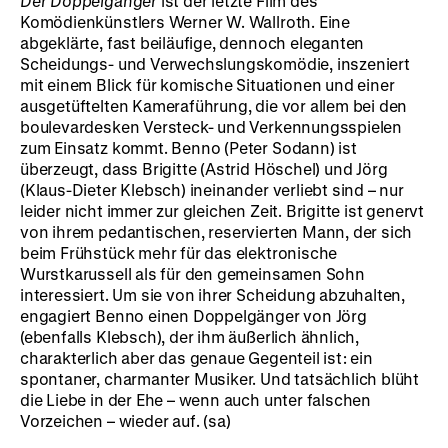
Der Doppelgänger
ist der letzte Film des
Komödienkünstlers Werner W. Wallroth. Eine
abgeklärte, fast beiläufige, dennoch eleganten
Scheidungs- und Verwechslungskomödie, inszeniert
mit einem Blick für komische Situationen und einer
ausgetüftelten Kameraführung, die vor allem bei den
boulevardesken Versteck- und Verkennungsspielen
zum Einsatz kommt. Benno (Peter Sodann) ist
überzeugt, dass Brigitte (Astrid Höschel) und Jörg
(Klaus-Dieter Klebsch) ineinander verliebt sind – nur
leider nicht immer zur gleichen Zeit. Brigitte ist genervt
von ihrem pedantischen, reservierten Mann, der sich
beim Frühstück mehr für das elektronische
Wurstkarussell als für den gemeinsamen Sohn
interessiert. Um sie von ihrer Scheidung abzuhalten,
engagiert Benno einen Doppelgänger von Jörg
(ebenfalls Klebsch), der ihm äußerlich ähnlich,
charakterlich aber das genaue Gegenteil ist: ein
spontaner, charmanter Musiker. Und tatsächlich blüht
die Liebe in der Ehe – wenn auch unter falschen
Vorzeichen – wieder auf. (sa)