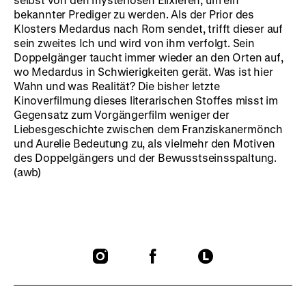
bekannter Prediger zu werden. Als der Prior des
Klosters Medardus nach Rom sendet, trifft dieser auf
sein zweites Ich und wird von ihm verfolgt. Sein
Doppelgänger taucht immer wieder an den Orten auf,
wo Medardus in Schwierigkeiten gerät. Was ist hier
Wahn und was Realität? Die bisher letzte
Kinoverfilmung dieses literarischen Stoffes misst im
Gegensatz zum Vorgängerfilm weniger der
Liebesgeschichte zwischen dem Franziskanermönch
und Aurelie Bedeutung zu, als vielmehr den Motiven
des Doppelgängers und der Bewusstseinsspaltung.
(awb)
To
To
To
our
our
our
Instagram
Facebook
Letterboxd