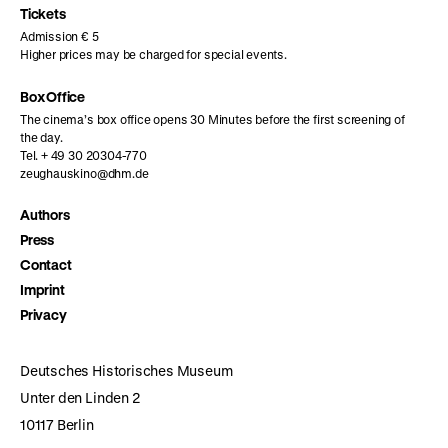
page
page
page
Tickets
Admission € 5
Higher prices may be charged for special events.
Box Office
The cinema’s box office opens 30 Minutes before the first screening of
the day.
Tel. + 49 30 20304-770
zeughauskino@dhm.de
Authors
Press
Contact
Imprint
Privacy
Deutsches Historisches Museum
Unter den Linden 2
10117 Berlin