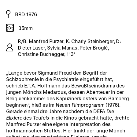
BRD 1976
35mm
R/B: Manfred Purzer, K: Charly Steinberger, D:
Dieter Laser, Sylvia Manas, Peter Broglé,
Christine Buchegger, 113‘
„Lange bevor Sigmund Freud den Begriff der
Schizophrenie in die Psychiatrie eingeführt hat,
schrieb E.T.A. Hoffmann das Bewußtseinsdrama des
jungen Mönchs Medardus, dessen Abenteuer in der
Reliquienkammer des Kapuzinerklosters von Bamberg
beginnen“, hieß es im
Neuen Filmprogramm
(1976).
Gerade einmal drei Jahre nachdem die DEFA
Die
Elixiere des Teufels
in die Kinos gebracht hatte, drehte
Manfred Purzer eine eigene Interpretation des
hoffmannschen Stoffes. Hier trinkt der junge Mönch
selbst von den mysteriösen Elixieren, um ein