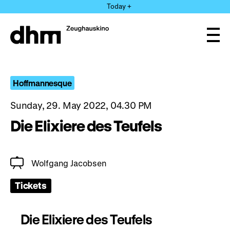
Jump
Today +
directly
to
the
Ope
page
and
clos
contents
the
navi
Hoffmannesque
Sunday, 29. May 2022, 04.30 PM
Die Elixiere des Teufels
Wolfgang Jacobsen
Tickets
Die Elixiere des Teufels