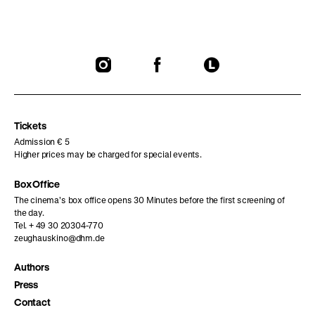
To
To
To
our
our
our
Instagram
Facebook
Letterboxd
page
page
page
Tickets
Admission € 5
Higher prices may be charged for special events.
Box Office
The cinema’s box office opens 30 Minutes before the first screening of
the day.
Tel. + 49 30 20304-770
zeughauskino@dhm.de
Authors
Press
Contact