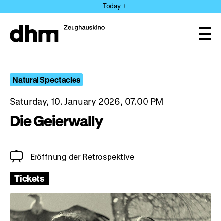
Jump
Today +
directly
to
the
Ope
page
and
clos
contents
the
navi
Natural Spectacles
Saturday, 10. January 2026, 07.00 PM
Die Geierwally
Eröffnung der Retrospektive
Tickets