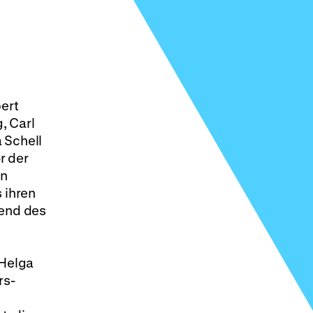
ert
, Carl
 Schell
r der
in
 ihren
rend des
 Helga
rs-