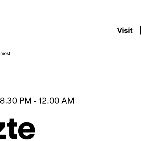
Visit
i most
 08.30 PM - 12.00 AM
zte