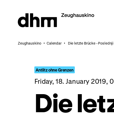
Jump
directly
to
the
page
contents
Zeughauskino
Calendar
Die letzte Brücke - Poslednj
Antlitz ohne Grenzen
Friday, 18. January 2019,
Die let