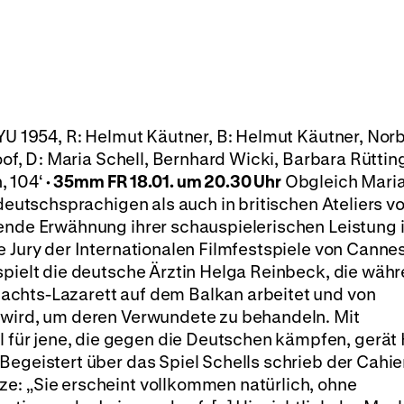
U 1954, R: Helmut Käutner, B: Helmut Käutner, Norb
oof, D: Maria Schell, Bernhard Wicki, Barbara Rütting
, 104‘
· 35mm
FR 18.01. um 20.30 Uhr
Obgleich Maria
 deutschsprachigen als auch in britischen Ateliers vo
bende Erwähnung ihrer schauspielerischen Leistung 
 Jury der Internationalen Filmfestspiele von Cannes
spielt die deutsche Ärztin Helga Reinbeck, die wäh
achts-Lazarett auf dem Balkan arbeitet und von
 wird, um deren Verwundete zu behandeln. Mit
ür jene, die gegen die Deutschen kämpfen, gerät
Begeistert über das Spiel Schells schrieb der Cahie
e: „Sie erscheint vollkommen natürlich, ohne