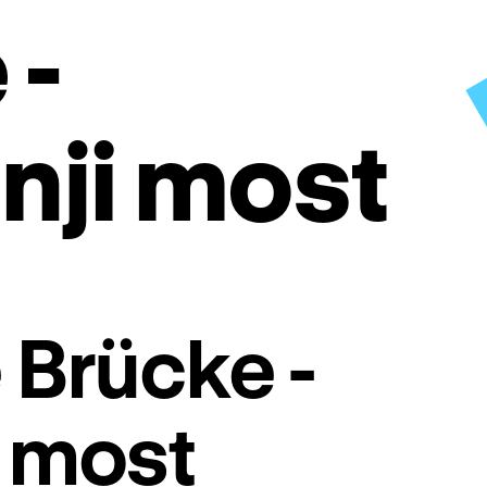
 -
nji most
e Brücke -
i most