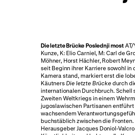
Die letzte Brücke
Poslednji most
AT/Y
Kunze, K: Elio Carniel, M: Carl de Gr
Möhner, Horst Hächler, Robert Meyn
seit Beginn ihrer Karriere sowohl in
Kamera stand, markiert erst die lo
Käutners
Die letzte Brücke
durch die
internationalen Durchbruch. Schell 
Zweiten Weltkriegs in einem Wehrm
jugoslawischen Partisanen entführt
wachsendem Verantwortungsgefühl f
buchstäblich zwischen die Fronten. 
Herausgeber Jacques Doniol-Valcroz