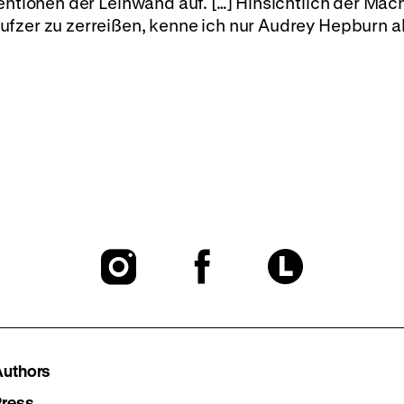
entionen der Leinwand auf. […] Hinsichtlich der Mach
fzer zu zerreißen, kenne ich nur Audrey Hepburn al
To
To
To
our
our
our
Instagram
Facebook
Lette
Authors
Press