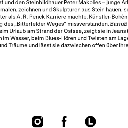
f und den Steinbildhauer Peter Makolies – junge Arb
 malen, zeichnen und Skulpturen aus Stein hauen, s
äter als A. R. Penck Karriere machte. Künstler-Bohèm
ung des „Bitterfelder Weges“ missverstanden.
Barfuß
m Urlaub am Strand der Ostsee, zeigt sie in Jeans (
n im Wasser, beim Blues-Hören und Twisten am Lage
nd Träume und lässt sie dazwischen offen über ihre
To
To
To