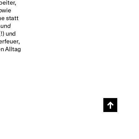
eiter,
owie
e statt
 und
!) und
rfeuer,
n Alltag
Scroll
page
back
to
top