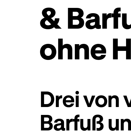
& Barf
ohne H
Drei von 
Barfuß u