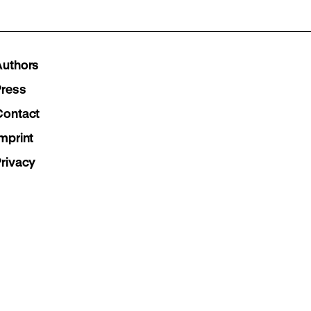
our
our
our
Instagram
Facebook
Lette
Authors
page
page
page
Press
Contact
mprint
Privacy