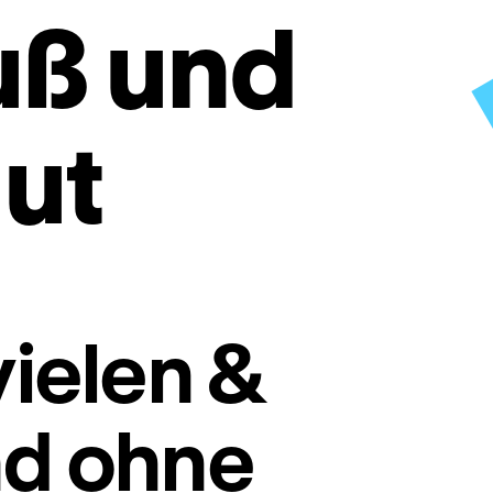
uß und
ut
vielen &
nd ohne