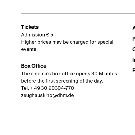
Tickets
Admission € 5
Higher prices may be charged for special
events.
I
Box Office
The cinema’s box office opens 30 Minutes
before the first screening of the day.
Tel. + 49 30 20304-770
zeughauskino@dhm.de