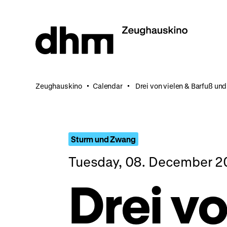
Jump
directly
to
the
page
contents
Zeughauskino
Calendar
Drei von vielen & Barfuß un
Sturm und Zwang
Tuesday, 08. December 2
Drei vo