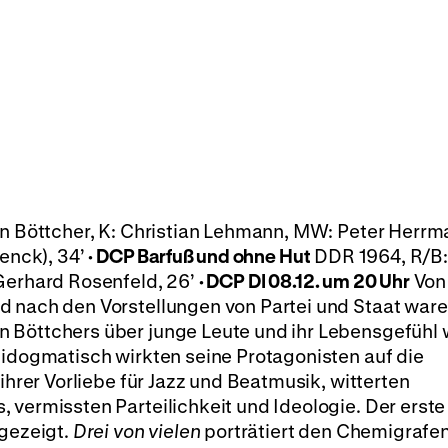
n Böttcher, K: Christian Lehmann, MW: Peter Herrm
Penck), 34’
·
DCP
Barfuß und ohne Hut
DDR 1964, R/B:
 Gerhard Rosenfeld, 26’
·
DCP
DI 08.12. um 20 Uhr
Von
d nach den Vorstellungen von Partei und Staat ware
 Böttchers über junge Leute und ihr Lebensgefühl 
tidogmatisch wirkten seine Protagonisten auf die
 ihrer Vorliebe für Jazz und Beatmusik, witterten
 vermissten Parteilichkeit und Ideologie. Der erste
 gezeigt.
Drei von vielen
porträtiert den Chemigrafen