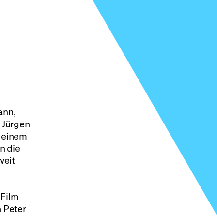
ann,
 Jürgen
 einem
n die
weit
 Film
 Peter