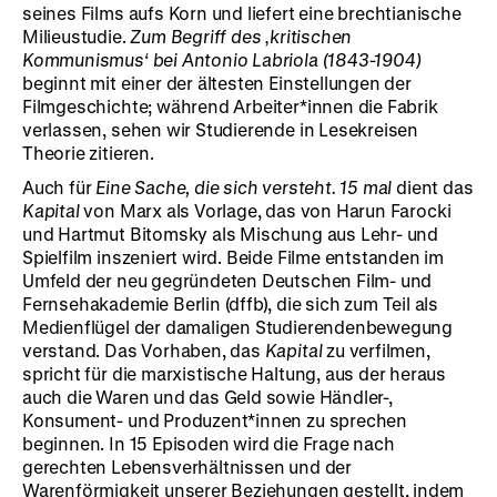
seines Films aufs Korn und liefert eine brechtianische
Milieustudie.
Zum Begriff des ‚kritischen
Kommunismus‘ bei Antonio Labriola (1843-1904)
beginnt mit einer der ältesten Einstellungen der
Filmgeschichte; während Arbeiter*innen die Fabrik
verlassen, sehen wir Studierende in Lesekreisen
Theorie zitieren.
Auch für
Eine Sache, die sich versteht. 15 mal
dient das
Kapital
von Marx als Vorlage, das von Harun Farocki
und Hartmut Bitomsky als Mischung aus Lehr- und
Spielfilm inszeniert wird. Beide Filme entstanden im
Umfeld der neu gegründeten Deutschen Film- und
Fernsehakademie Berlin (dffb), die sich zum Teil als
Medienflügel der damaligen Studierendenbewegung
verstand. Das Vorhaben, das
Kapital
zu verfilmen,
spricht für die marxistische Haltung, aus der heraus
auch die Waren und das Geld sowie Händler-,
Konsument- und Produzent*innen zu sprechen
beginnen. In 15 Episoden wird die Frage nach
gerechten Lebensverhältnissen und der
Warenförmigkeit unserer Beziehungen gestellt, indem