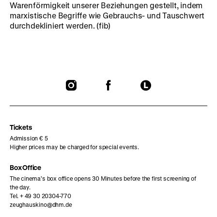
Warenförmigkeit unserer Beziehungen gestellt, indem
marxistische Begriffe wie Gebrauchs- und Tauschwert
durchdekliniert werden. (fib)
To
To
To
our
our
our
Instagram
Facebook
Letterboxd
page
page
page
Tickets
Admission € 5
Higher prices may be charged for special events.
Box Office
The cinema’s box office opens 30 Minutes before the first screening of
the day.
Tel. + 49 30 20304-770
zeughauskino@dhm.de