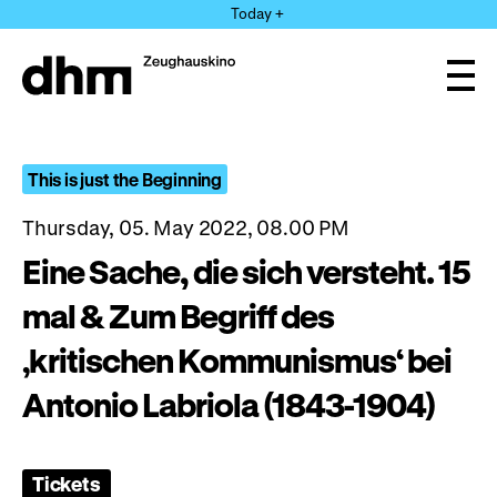
Jump
Today +
directly
to
the
Ope
page
and
clos
contents
the
navi
This is just the Beginning
Thursday, 05. May 2022, 08.00 PM
Eine Sache, die sich versteht. 15
mal & Zum Begriff des
‚kritischen Kommunismus‘ bei
Antonio Labriola (1843-1904)
Tickets