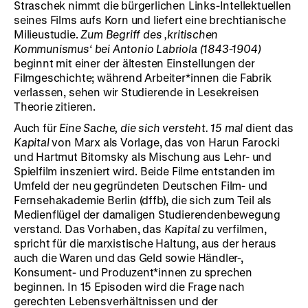
Straschek nimmt die bürgerlichen Links-Intellektuellen
seines Films aufs Korn und liefert eine brechtianische
Milieustudie.
Zum Begriff des ‚kritischen
Kommunismus‘ bei Antonio Labriola (1843-1904)
beginnt mit einer der ältesten Einstellungen der
Filmgeschichte; während Arbeiter*innen die Fabrik
verlassen, sehen wir Studierende in Lesekreisen
Theorie zitieren.
Auch für
Eine Sache, die sich versteht. 15 mal
dient das
Kapital
von Marx als Vorlage, das von Harun Farocki
und Hartmut Bitomsky als Mischung aus Lehr- und
Spielfilm inszeniert wird. Beide Filme entstanden im
Umfeld der neu gegründeten Deutschen Film- und
Fernsehakademie Berlin (dffb), die sich zum Teil als
Medienflügel der damaligen Studierendenbewegung
verstand. Das Vorhaben, das
Kapital
zu verfilmen,
spricht für die marxistische Haltung, aus der heraus
auch die Waren und das Geld sowie Händler-,
Konsument- und Produzent*innen zu sprechen
beginnen. In 15 Episoden wird die Frage nach
gerechten Lebensverhältnissen und der