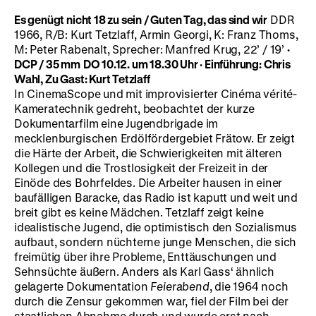
Es genügt nicht 18 zu sein / Guten Tag, das sind wir
DDR
1966, R/B: Kurt Tetzlaff, Armin Georgi, K: Franz Thoms,
M: Peter Rabenalt, Sprecher: Manfred Krug, 22’ / 19’
·
DCP / 35 mm
DO 10.12. um 18.30 Uhr
·
Einführung: Chris
Wahl, Zu Gast: Kurt Tetzlaff
In CinemaScope und mit improvisierter Cinéma vérité-
Kameratechnik gedreht, beobachtet der kurze
Dokumentarfilm eine Jugendbrigade im
mecklenburgischen Erdölfördergebiet Frätow. Er zeigt
die Härte der Arbeit, die Schwierigkeiten mit älteren
Kollegen und die Trostlosigkeit der Freizeit in der
Einöde des Bohrfeldes. Die Arbeiter hausen in einer
baufälligen Baracke, das Radio ist kaputt und weit und
breit gibt es keine Mädchen. Tetzlaff zeigt keine
idealistische Jugend, die optimistisch den Sozialismus
aufbaut, sondern nüchterne junge Menschen, die sich
freimütig über ihre Probleme, Enttäuschungen und
Sehnsüchte äußern. Anders als Karl Gass‘ ähnlich
gelagerte Dokumentation
Feierabend
, die 1964 noch
durch die Zensur gekommen war, fiel der Film bei der
staatlichen Abnahme durch und wurde erst nach