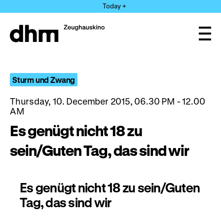
Jump
Today +
directly
to
the
Ope
page
and
clos
contents
the
navi
Sturm und Zwang
Thursday, 10. December 2015, 06.30 PM - 12.00
AM
Es genügt nicht 18 zu
sein/Guten Tag, das sind wir
Es genügt nicht 18 zu sein/Guten
Tag, das sind wir