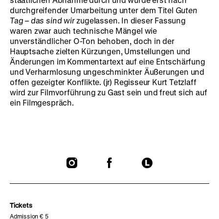
durchgreifender Umarbeitung unter dem Titel
Guten
Tag – das sind wir
zugelassen. In dieser Fassung
waren zwar auch technische Mängel wie
unverständlicher O-Ton behoben, doch in der
Hauptsache zielten Kürzungen, Umstellungen und
Änderungen im Kommentartext auf eine Entschärfung
und Verharmlosung ungeschminkter Äußerungen und
offen gezeigter Konflikte. (jr) Regisseur Kurt Tetzlaff
wird zur Filmvorführung zu Gast sein und freut sich auf
ein Filmgespräch.
To
To
To
our
our
our
Instagram
Facebook
Letterboxd
page
page
page
Tickets
Admission € 5