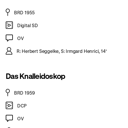
BRD 1955
Digital SD
OV
R: Herbert Seggelke, S: Irmgard Henrici, 14‘
Das Knalleidoskop
BRD 1959
DCP
OV