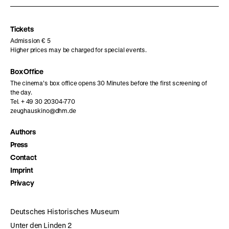
Instagram
Facebook
Letterboxd
page
page
page
Tickets
Admission € 5
Higher prices may be charged for special events.
Box Office
The cinema’s box office opens 30 Minutes before the first screening of
the day.
Tel. + 49 30 20304-770
zeughauskino@dhm.de
Authors
Press
Contact
Imprint
Privacy
Deutsches Historisches Museum
Unter den Linden 2