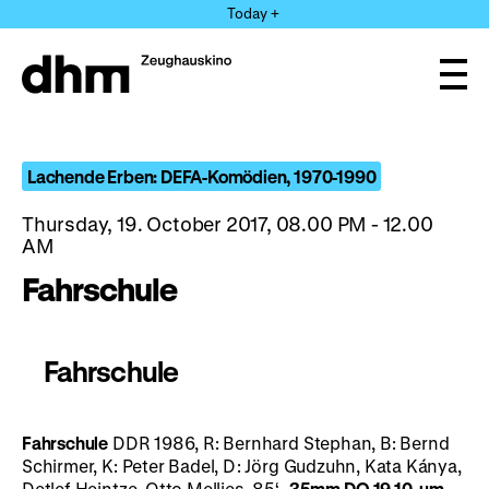
Jump
Today +
directly
to
the
Ope
page
and
clos
contents
the
navi
Lachende Erben: DEFA-Komödien, 1970-1990
Thursday, 19. October 2017, 08.00 PM - 12.00
AM
Fahrschule
Fahrschule
Fahrschule
DDR 1986, R: Bernhard Stephan, B: Bernd
Schirmer, K: Peter Badel, D: Jörg Gudzuhn, Kata Kánya,
Detlef Heintze, Otto Mellies, 85‘
· 35mm
DO 19.10. um