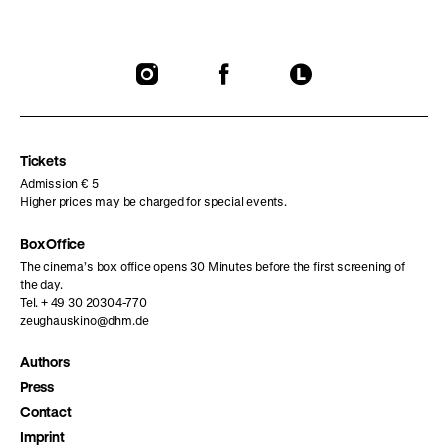
To
To
To
our
our
our
Instagram
Facebook
Letterboxd
page
page
page
Tickets
Admission € 5
Higher prices may be charged for special events.
Box Office
The cinema’s box office opens 30 Minutes before the first screening of
the day.
Tel. + 49 30 20304-770
zeughauskino@dhm.de
Authors
Press
Contact
Imprint