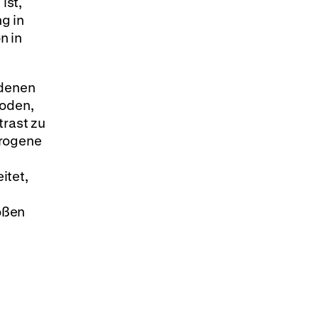
ist,
g in
n in
 denen
soden,
trast zu
erogene
itet,
oßen