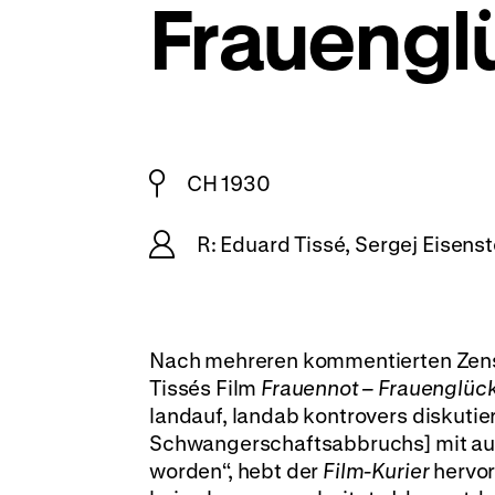
Frauengl
CH 1930
R: Eduard Tissé, Sergej Eisenst
Nach mehreren kommentierten Zensu
Tissés Film
Frauennot – Frauenglüc
landauf, landab kontrovers diskutiert
Schwangerschaftsabbruchs] mit a
worden“, hebt der
Film-Kurier
hervor