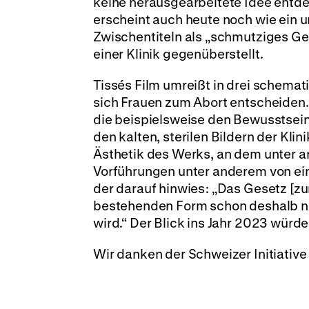
keine herausgearbeitete Idee entde
erscheint auch heute noch wie ein 
Zwischentiteln als „schmutziges Ge
einer Klinik gegenüberstellt.
Tissés Film umreißt in drei schema
sich Frauen zum Abort entscheiden. 
die beispielsweise den Bewusstseins
den kalten, sterilen Bildern der Kli
Ästhetik des Werks, an dem unter a
Vorführungen unter anderem von ein
der darauf hinwies: „Das Gesetz [z
bestehenden Form schon deshalb ni
wird.“ Der Blick ins Jahr 2023 würd
Wir danken der Schweizer Initiativ