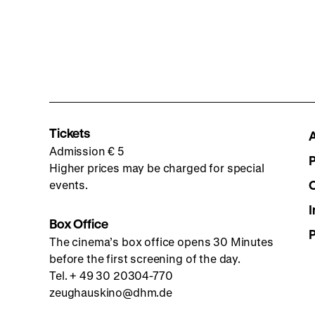
Tickets
Admission € 5
Higher prices may be charged for special
events.
I
Box Office
The cinema’s box office opens 30 Minutes
before the first screening of the day.
Tel. + 49 30 20304-770
zeughauskino@dhm.de