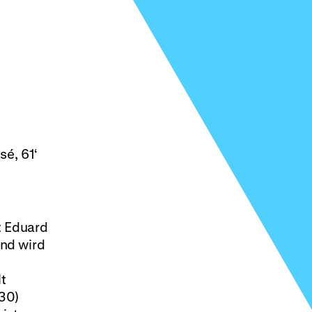
sé, 61‘
t Eduard
nd wird
t
30)