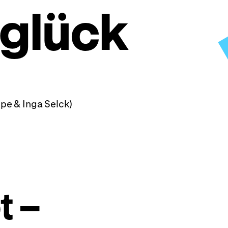
glück
ppe & Inga Selck)
t –