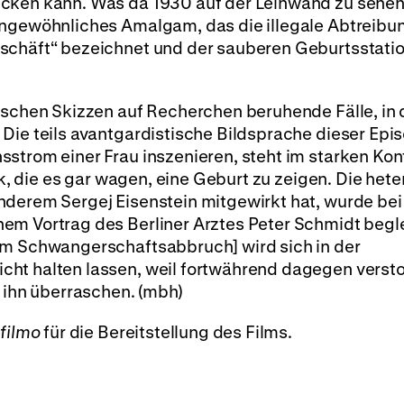
cken kann. Was da 1930 auf der Leinwand zu sehen 
ungewöhnliches Amalgam, das die illegale Abtreibun
schäft“ bezeichnet und der sauberen Geburtsstatio
tischen Skizzen auf Recherchen beruhende Fälle, in
Die teils avantgardistische Bildsprache dieser Epi
strom einer Frau inszenieren, steht im starken Kon
nik, die es gar wagen, eine Geburt zu zeigen. Die het
nderem Sergej Eisenstein mitgewirkt hat, wurde bei
em Vortrag des Berliner Arztes Peter Schmidt begle
um Schwangerschaftsabbruch] wird sich in der
cht halten lassen, weil fortwährend dagegen verst
e ihn überraschen. (mbh)
e
filmo
für die Bereitstellung des Films.