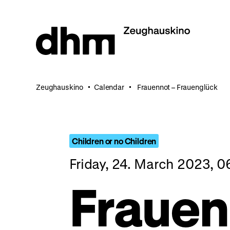
Jump
directly
to
the
page
contents
Zeughauskino
Calendar
Frauennot – Frauenglück
Children or no Children
Friday, 24. March 2023, 
Frauen