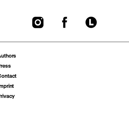
To
To
To
our
our
our
Instagram
Facebook
Lette
Authors
page
page
page
Press
Contact
mprint
Privacy