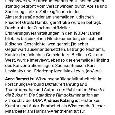
Lebenswelt wie Ladenüberschriften zu sehen waren,
ständig bedroht vom Verschwinden durch Abriss und
Sanierung. Letzte Zeitzeug*innen in der
Almstadtstraße oder am ehemaligen jüdischen
Friedhof Große Hamburger Straße wurden befragt.
Doch trotz der Zunahme offizieller
Erinnerungsveranstaltungen in den 1980er Jahren
blieb es bei einzelnen Filmdokumenten, die sich mit
jüdischer Geschichte, weniger mit jüdischer
Gegenwart auseinandersetzten: Estrongo Nachama,
Kantor der jüdischen Gemeinde zu Berlin in Ost und
West, wurde interviewt, ebenso der ehemalige Häftling
des Konzentrationslagers Sachsenhausen Kurt
Lewinsky und „Friedenspilger“ Max Levin. (ab/koe)
Anne Barnert
ist Wissenschaftliche Mitarbeiterin im
Forschungsverbund
Diktaturerfahrung und
Transformation
und Autorin der Publikation
Filme für
die Zukunft. Die Staatliche Filmdokumentation am
Filmarchiv der DDR
.
Andreas Kötzing
ist Historiker,
Kurator und Autor. Er arbeitet als Wissenschaftlicher
Mitarbeiter am Hannah-Arendt-Institut für