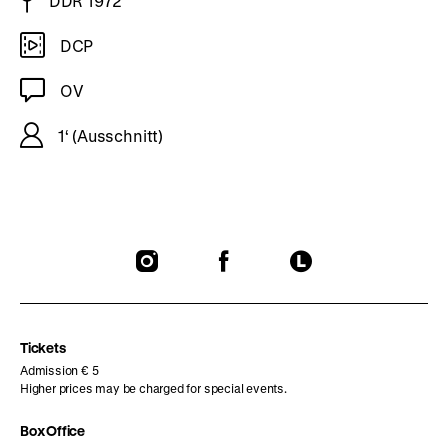
DDR 1972
DCP
OV
1‘ (Ausschnitt)
To
To
To
our
our
our
Instagram
Facebook
Letterboxd
page
page
page
Tickets
Admission € 5
Higher prices may be charged for special events.
Box Office