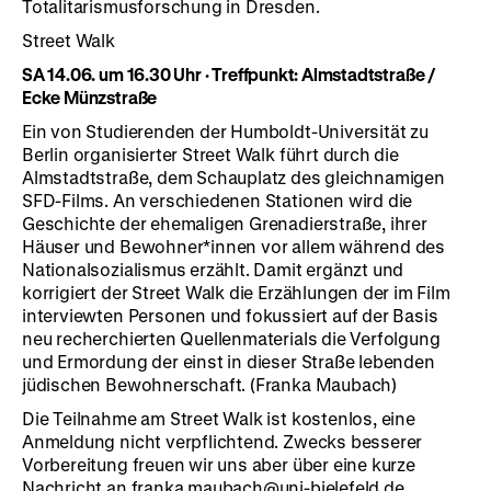
Totalitarismusforschung in Dresden.
Street Walk
SA 14.06. um 16.30 Uhr ·
Treffpunkt:
Almstadtstraße /
Ecke Münzstraße
Ein von Studierenden der Humboldt-Universität zu
Berlin organisierter Street Walk führt durch die
Almstadtstraße, dem Schauplatz des gleichnamigen
SFD-Films. An verschiedenen Stationen wird die
Geschichte der ehemaligen Grenadierstraße, ihrer
Häuser und Bewohner*innen vor allem während des
Nationalsozialismus erzählt. Damit ergänzt und
korrigiert der Street Walk die Erzählungen der im Film
interviewten Personen und fokussiert auf der Basis
neu recherchierten Quellenmaterials die Verfolgung
und Ermordung der einst in dieser Straße lebenden
jüdischen Bewohnerschaft. (Franka Maubach)
Die Teilnahme am Street Walk ist kostenlos, eine
Anmeldung nicht verpflichtend. Zwecks besserer
Vorbereitung freuen wir uns aber über eine kurze
Nachricht an
franka.maubach
@
uni-bielefeld.de