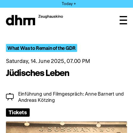
Jump
Today +
directly
to
the
Ope
page
and
clos
contents
the
navi
What Was to Remain of the GDR
Saturday, 14. June 2025, 07.00 PM
Jüdisches Leben
Einführung und Filmgespräch: Anne Barnert und
Andreas Kötzing
Tickets