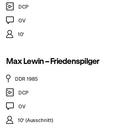
DCP
OV
10‘
Max Lewin – Friedenspilger
DDR 1985
DCP
OV
10‘ (Ausschnitt)