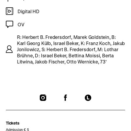
Digital HD
OV
R: Herbert B. Fredersdorf, Marek Goldstein, B:
Karl Georg Külb, Israel Beker, K: Franz Koch, Jakub
Jonilowicz, S: Herbert B. Fredersdorf, M: Lothar
Brühne, D: Israel Beker, Bettina Moissi, Berta
Litwina, Jakob Fischer, Otto Wernicke, 73'
To
To
To
our
our
our
Instagram
Facebook
Letterboxd
page
page
page
Tickets
Admission € 5