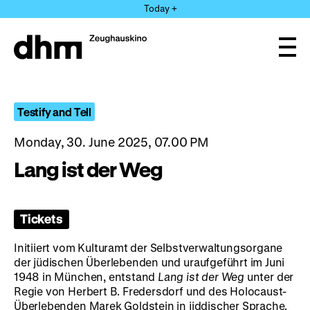
Jump
Today +
directly
to
the
Ope
page
and
clos
contents
the
navi
Testify and Tell
Monday, 30. June 2025, 07.00 PM
Lang ist der Weg
Tickets
Initiiert vom Kulturamt der Selbstverwaltungsorgane
der jüdischen Überlebenden und uraufgeführt im Juni
1948 in München, entstand
Lang ist der Weg
unter der
Regie von Herbert B. Fredersdorf und des Holocaust-
Überlebenden Marek Goldstein in jiddischer Sprache.