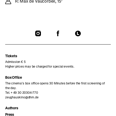
R: Max de Vaucorbeil, 15‘
To
To
To
our
our
our
Instagram
Facebook
Letterboxd
page
page
page
Tickets
Admission € 5
Higher prices may be charged for special events.
Box Office
The cinema’s box office opens 30 Minutes before the first screening of
the day.
Tel. + 49 30 20304-770
zeughauskino@dhm.de
Authors
Press