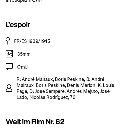
L’espoir
FR/ES 1939/1945
35mm
OmU
R: André Malraux, Boris Peskine, B: André
Malraux, Boris Peskine, Denis Marion, K: Louis
Page, D: José Sempere, Andrés Mejuto, José
Lado, Nicolás Rodríguez, 76‘
Welt im Film Nr. 62