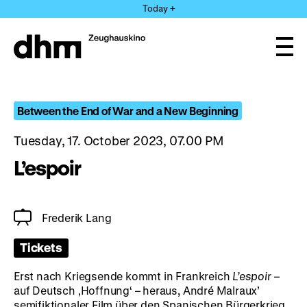
Jump
Today +
directly
to
the
Ope
page
and
clos
contents
the
navi
Between the End of War and a New Beginning
Tuesday, 17. October 2023, 07.00 PM
L’espoir
Frederik Lang
Tickets
Erst nach Kriegsende kommt in Frankreich
L’espoir
–
auf Deutsch ‚Hoffnung‘ – heraus, André Malraux’
semifiktionaler Film über den Spanischen Bürgerkrieg,