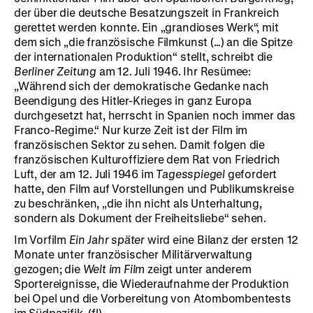
der über die deutsche Besatzungszeit in Frankreich
gerettet werden konnte. Ein „grandioses Werk“, mit
dem sich „die französische Filmkunst (…) an die Spitze
der internationalen Produktion“ stellt, schreibt die
Berliner Zeitung
am 12. Juli 1946. Ihr Resümee:
„Während sich der demokratische Gedanke nach
Beendigung des Hitler-Krieges in ganz Europa
durchgesetzt hat, herrscht in Spanien noch immer das
Franco-Regime.“ Nur kurze Zeit ist der Film im
französischen Sektor zu sehen. Damit folgen die
französischen Kulturoffiziere dem Rat von Friedrich
Luft, der am 12. Juli 1946 im
Tagesspiegel
gefordert
hatte, den Film auf Vorstellungen und Publikumskreise
zu beschränken, „die ihn nicht als Unterhaltung,
sondern als Dokument der Freiheitsliebe“ sehen.
Im Vorfilm
Ein Jahr später
wird eine Bilanz der ersten 12
Monate unter französischer Militärverwaltung
gezogen; die
Welt im Film
zeigt unter anderem
Sportereignisse, die Wiederaufnahme der Produktion
bei Opel und die Vorbereitung von Atombombentests
im Südpazifik. (fl)