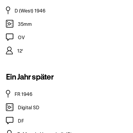
D (West) 1946
35mm
OV
12‘
Ein Jahr später
FR 1946
Digital SD
DF