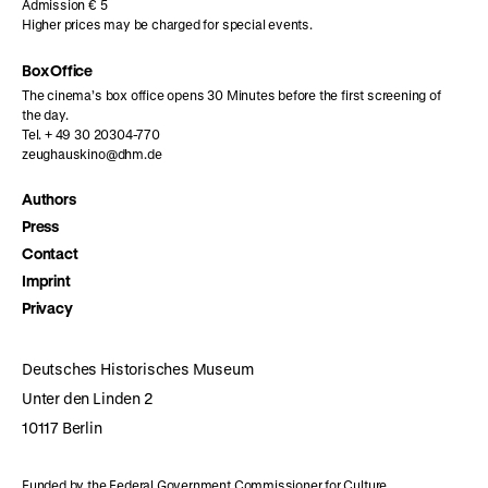
Admission € 5
Higher prices may be charged for special events.
Box Office
The cinema’s box office opens 30 Minutes before the first screening of
the day.
Tel. + 49 30 20304-770
zeughauskino@dhm.de
Authors
Press
Contact
Imprint
Privacy
Deutsches Historisches Museum
Unter den Linden 2
10117 Berlin
Funded by the Federal Government Commissioner for Culture