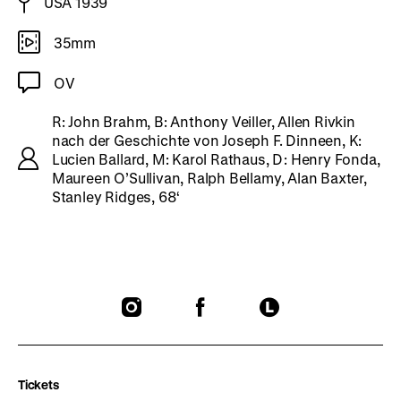
USA 1939
35mm
OV
R: John Brahm, B: Anthony Veiller, Allen Rivkin
nach der Geschichte von Joseph F. Dinneen, K:
Lucien Ballard, M: Karol Rathaus, D: Henry Fonda,
Maureen O’Sullivan, Ralph Bellamy, Alan Baxter,
Stanley Ridges, 68‘
To
To
To
our
our
our
Instagram
Facebook
Letterboxd
page
page
page
Tickets