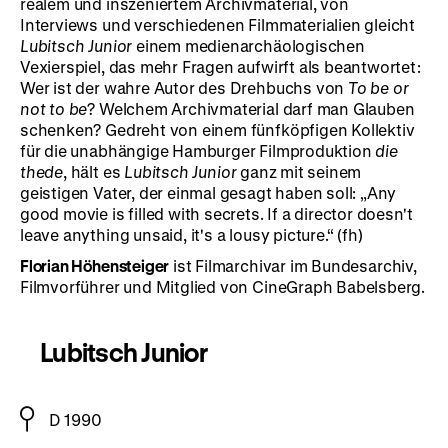
realem und inszeniertem Archivmaterial, von
Interviews und verschiedenen Filmmaterialien gleicht
Lubitsch Junior
einem medienarchäologischen
Vexierspiel, das mehr Fragen aufwirft als beantwortet:
Wer ist der wahre Autor des Drehbuchs von
To be or
not to be
? Welchem Archivmaterial darf man Glauben
schenken? Gedreht von einem fünfköpfigen Kollektiv
für die unabhängige Hamburger Filmproduktion
die
thede
, hält es
Lubitsch Junior
ganz mit seinem
geistigen Vater, der einmal gesagt haben soll: „Any
good movie is filled with secrets. If a director doesn't
leave anything unsaid, it's a lousy picture.“ (fh)
Florian Höhensteiger
ist Filmarchivar im Bundesarchiv,
Filmvorführer und Mitglied von CineGraph Babelsberg.
Lubitsch Junior
D 1990