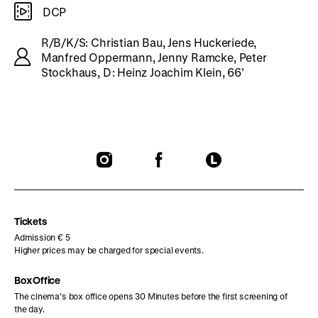
DCP
R/B/K/S: Christian Bau, Jens Huckeriede,
Manfred Oppermann, Jenny Ramcke, Peter
Stockhaus, D: Heinz Joachim Klein, 66’
To
To
To
our
our
our
Instagram
Facebook
Letterboxd
page
page
page
Tickets
Admission € 5
Higher prices may be charged for special events.
Box Office
The cinema’s box office opens 30 Minutes before the first screening of
the day.