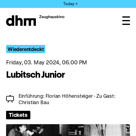
Jump
Today +
directly
to
the
Ope
page
and
clos
contents
the
navi
Wiederentdeckt
Friday, 03. May 2024, 06.00 PM
Lubitsch Junior
Einführung: Florian Höhensteiger · Zu Gast:
Christian Bau
Tickets