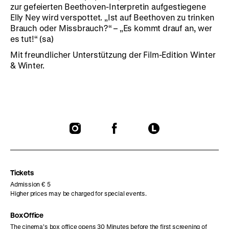
zur gefeierten Beethoven-Interpretin aufgestiegene
Elly Ney wird verspottet. „Ist auf Beethoven zu trinken
Brauch oder Missbrauch?“ – „Es kommt drauf an, wer
es tut!“ (sa)
Mit freundlicher Unterstützung der Film-Edition Winter
& Winter.
To
To
To
our
our
our
Instagram
Facebook
Letterboxd
page
page
page
Tickets
Admission € 5
Higher prices may be charged for special events.
Box Office
The cinema’s box office opens 30 Minutes before the first screening of