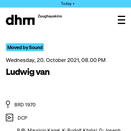
Jump
Today +
directly
to
the
Ope
page
and
clos
contents
the
navi
Moved by Sound
Wednesday, 20. October 2021, 08.00 PM
Ludwig van
BRD 1970
DCP
R/B: Mauricio Kagel, K: Rudolf Körösi, D: Joseph