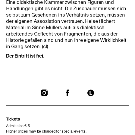
Eine didaktische Klammer zwischen Figuren und
Handlungen gibt es nicht. Die Zuschauer müssen sich
selbst zum Gesehenen ins Verhältnis setzen, müssen
der eigenen Assoziation vertrauen. Heise fächert
Material im Sinne Müllers auf: als dialektisch
arbeitendes Geflecht von Fragmenten, die aus der
Historie gefallen sind und nun ihre eigene Wirklichkeit
in Gang setzen. (cl)
Der Eintritt ist frei.
To
To
To
our
our
our
Instagram
Facebook
Letterboxd
page
page
page
Tickets
Admission € 5
Higher prices may be charged for special events.