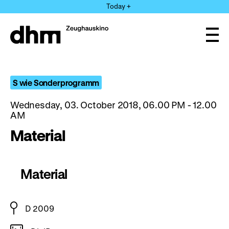
Jump
Today +
directly
to
the
Ope
page
and
clos
contents
the
navi
S wie Sonderprogramm
Wednesday, 03. October 2018, 06.00 PM - 12.00
AM
Material
Material
D 2009