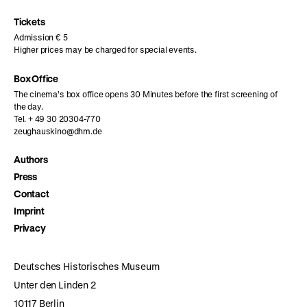
Instagram
Facebook
Letterboxd
page
page
page
Tickets
Admission € 5
Higher prices may be charged for special events.
Box Office
The cinema’s box office opens 30 Minutes before the first screening of
the day.
Tel. + 49 30 20304-770
zeughauskino@dhm.de
Authors
Press
Contact
Imprint
Privacy
Deutsches Historisches Museum
Unter den Linden 2
10117 Berlin