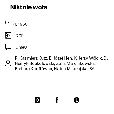
Nikt nie woła
PL 1960
DCP
OmeU
R: Kazimierz Kutz, B: Józef Hen, K: Jerzy Wójcik, D:
Henryk Boukołowski, Zofia Marcinkowska,
Barbara Krafftówna, Halina Mikołajska, 86‘
To
To
To
our
our
our