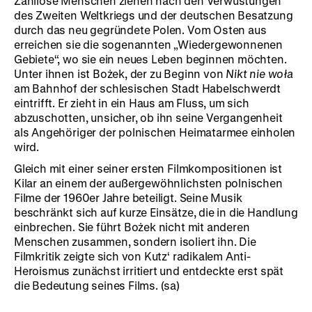
Zahllose Menschen ziehen nach den Verwüstungen
des Zweiten Weltkriegs und der deutschen Besatzung
durch das neu gegründete Polen. Vom Osten aus
erreichen sie die sogenannten „Wiedergewonnenen
Gebiete“, wo sie ein neues Leben beginnen möchten.
Unter ihnen ist Bożek, der zu Beginn von
Nikt nie woła
am Bahnhof der schlesischen Stadt Habelschwerdt
eintrifft. Er zieht in ein Haus am Fluss, um sich
abzuschotten, unsicher, ob ihn seine Vergangenheit
als Angehöriger der polnischen Heimatarmee einholen
wird.
Gleich mit einer seiner ersten Filmkompositionen ist
Kilar an einem der außergewöhnlichsten polnischen
Filme der 1960er Jahre beteiligt. Seine Musik
beschränkt sich auf kurze Einsätze, die in die Handlung
einbrechen. Sie führt Bożek nicht mit anderen
Menschen zusammen, sondern isoliert ihn. Die
Filmkritik zeigte sich von Kutz‘ radikalem Anti-
Heroismus zunächst irritiert und entdeckte erst spät
die Bedeutung seines Films. (sa)