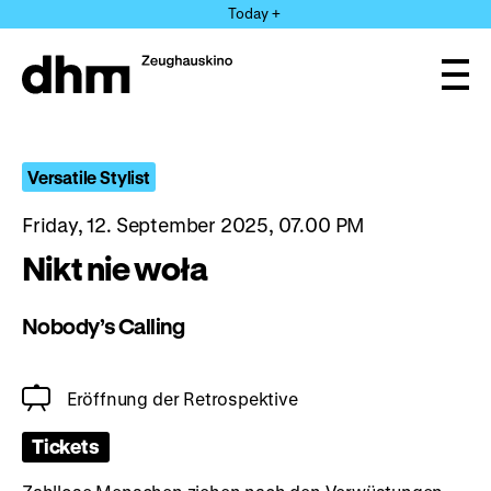
Jump
Today +
directly
to
the
Ope
page
and
clos
contents
the
navi
Versatile Stylist
Friday, 12. September 2025, 07.00 PM
Nikt nie woła
Nobody’s Calling
Eröffnung der Retrospektive
Tickets