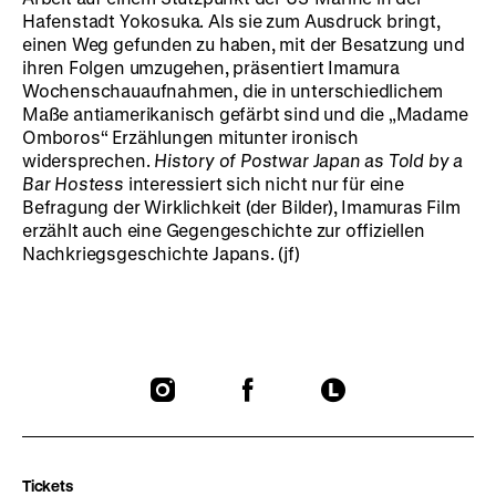
Hafenstadt Yokosuka. Als sie zum Ausdruck bringt,
einen Weg gefunden zu haben, mit der Besatzung und
ihren Folgen umzugehen, präsentiert Imamura
Wochenschauaufnahmen, die in unterschiedlichem
Maße antiamerikanisch gefärbt sind und die „Madame
Omboros“ Erzählungen mitunter ironisch
widersprechen.
History of Postwar Japan as Told by a
Bar Hostess
interessiert sich nicht nur für eine
Befragung der Wirklichkeit (der Bilder), Imamuras Film
erzählt auch eine Gegengeschichte zur offiziellen
Nachkriegsgeschichte Japans. (jf)
To
To
To
our
our
our
Instagram
Facebook
Letterboxd
page
page
page
Tickets