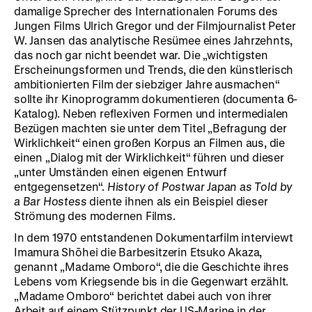
damalige Sprecher des Internationalen Forums des
Jungen Films Ulrich Gregor und der Filmjournalist Peter
W. Jansen das analytische Resümee eines Jahrzehnts,
das noch gar nicht beendet war. Die „wichtigsten
Erscheinungsformen und Trends, die den künstlerisch
ambitionierten Film der siebziger Jahre ausmachen“
sollte ihr Kinoprogramm dokumentieren (documenta 6-
Katalog). Neben reflexiven Formen und intermedialen
Bezügen machten sie unter dem Titel „Befragung der
Wirklichkeit“ einen großen Korpus an Filmen aus, die
einen „Dialog mit der Wirklichkeit“ führen und dieser
„unter Umständen einen eigenen Entwurf
entgegensetzen“.
History of Postwar Japan as Told by
a Bar Hostess
diente ihnen als ein Beispiel dieser
Strömung des modernen Films.
In dem 1970 entstandenen Dokumentarfilm interviewt
Imamura Shōhei die Barbesitzerin Etsuko Akaza,
genannt „Madame Omboro“, die die Geschichte ihres
Lebens vom Kriegsende bis in die Gegenwart erzählt.
„Madame Omboro“ berichtet dabei auch von ihrer
Arbeit auf einem Stützpunkt der US-Marine in der