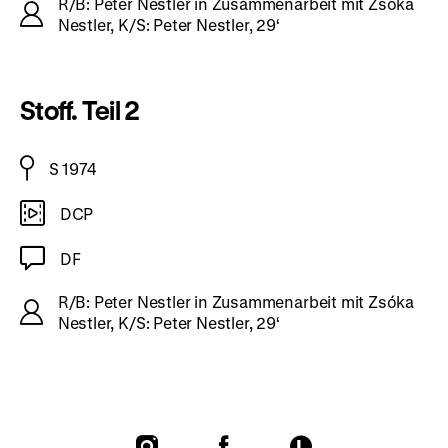
R/B: Peter Nestler in Zusammenarbeit mit Zsóka
Nestler, K/S: Peter Nestler, 29‘
Stoff. Teil 2
S 1974
DCP
DF
R/B: Peter Nestler in Zusammenarbeit mit Zsóka
Nestler, K/S: Peter Nestler, 29‘
To
To
To