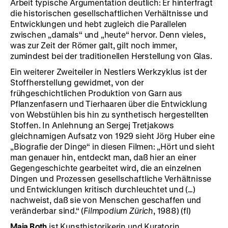
Arbeit typische Argumentation deutlich: Er hinterfragt
die historischen gesellschaftlichen Verhältnisse und
Entwicklungen und hebt zugleich die Parallelen
zwischen „damals“ und „heute“ hervor. Denn vieles,
was zur Zeit der Römer galt, gilt noch immer,
zumindest bei der traditionellen Herstellung von Glas.
Ein weiterer Zweiteiler in Nestlers Werkzyklus ist der
Stoffherstellung gewidmet, von der
frühgeschichtlichen Produktion von Garn aus
Pflanzenfasern und Tierhaaren über die Entwicklung
von Webstühlen bis hin zu synthetisch hergestellten
Stoffen. In Anlehnung an Sergej Tretjakows
gleichnamigen Aufsatz von 1929 sieht Jörg Huber eine
„Biografie der Dinge“ in diesen Filmen: „Hört und sieht
man genauer hin, entdeckt man, daß hier an einer
Gegengeschichte gearbeitet wird, die an einzelnen
Dingen und Prozessen gesellschaftliche Verhältnisse
und Entwicklungen kritisch durchleuchtet und (…)
nachweist, daß sie von Menschen geschaffen und
veränderbar sind.“ (
Filmpodium Z
ürich
, 1988) (fl)
Maja Roth
ist Kunsthistorikerin und Kuratorin.