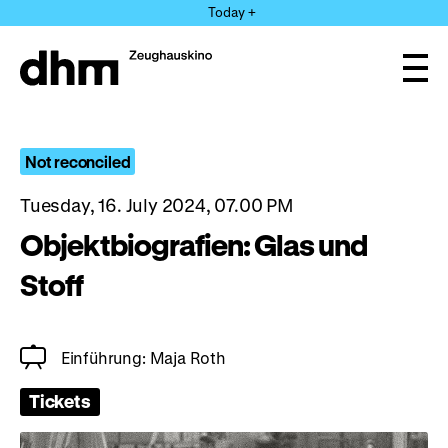
Jump
Today +
directly
to
the
Ope
page
and
clos
contents
the
navi
Not reconciled
Tuesday, 16. July 2024, 07.00 PM
Objektbiografien: Glas und
Stoff
Einführung: Maja Roth
Tickets