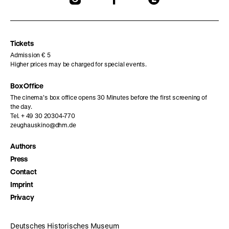
our
our
our
Instagram
Facebook
Letterboxd
page
page
page
Tickets
Admission € 5
Higher prices may be charged for special events.
Box Office
The cinema’s box office opens 30 Minutes before the first screening of
the day.
Tel. + 49 30 20304-770
zeughauskino@dhm.de
Authors
Press
Contact
Imprint
Privacy
Deutsches Historisches Museum