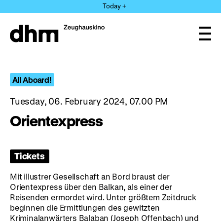
Jump
Today +
directly
to
the
Ope
page
and
clos
contents
the
navi
All Aboard!
Tuesday, 06. February 2024, 07.00 PM
Orientexpress
Tickets
Mit illustrer Gesellschaft an Bord braust der
Orientexpress über den Balkan, als einer der
Reisenden ermordet wird. Unter größtem Zeitdruck
beginnen die Ermittlungen des gewitzten
Kriminalanwärters Balaban (Joseph Offenbach) und