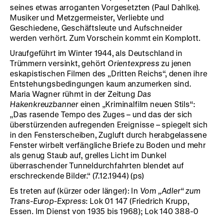
seines etwas arroganten Vorgesetzten (Paul Dahlke).
Musiker und Metzgermeister, Verliebte und
Geschiedene, Geschäftsleute und Aufschneider
werden verhört. Zum Vorschein kommt ein Komplott.
Uraufgeführt im Winter 1944, als Deutschland in
Trümmern versinkt, gehört
Orientexpress
zu jenen
eskapistischen Filmen des „Dritten Reichs“, denen ihre
Entstehungsbedingungen kaum anzumerken sind.
Maria Wagner rühmt in der Zeitung
Das
Hakenkreuzbanner
einen „Kriminalfilm neuen Stils“:
„Das rasende Tempo des Zuges – und das der sich
überstürzenden aufregenden Ereignisse – spiegelt sich
in den Fensterscheiben, Zugluft durch herabgelassene
Fenster wirbelt verfängliche Briefe zu Boden und mehr
als genug Staub auf, grelles Licht im Dunkel
überraschender Tunneldurchfahrten blendet auf
erschreckende Bilder.“ (7.12.1944) (ps)
Es treten auf (kürzer oder länger): In
Vom „Adler“ zum
Trans-Europ-Express
: Lok 01 147 (Friedrich Krupp,
Essen. Im Dienst von 1935 bis 1968); Lok 140 388-0