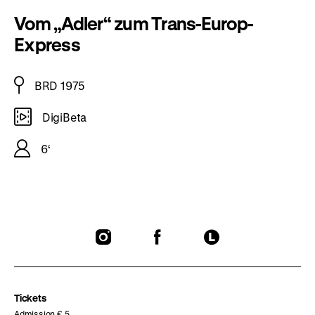
Vom „Adler“ zum Trans-Europ-
Express
BRD 1975
DigiBeta
6‘
To
To
To
our
our
our
Instagram
Facebook
Letterboxd
page
page
page
Tickets
Admission € 5