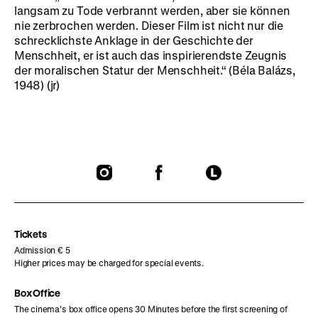
langsam zu Tode verbrannt werden, aber sie können
nie zerbrochen werden. Dieser Film ist nicht nur die
schrecklichste Anklage in der Geschichte der
Menschheit, er ist auch das inspirierendste Zeugnis
der moralischen Statur der Menschheit.“ (Béla Balázs,
1948) (jr)
To
To
To
our
our
our
Instagram
Facebook
Letterboxd
page
page
page
Tickets
Admission € 5
Higher prices may be charged for special events.
Box Office
The cinema’s box office opens 30 Minutes before the first screening of