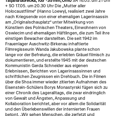
Tatjana Górecka, 105’
·
35 mm, OmU
SA 16.05. um 21 Uhr
+ SO 17.05. um 20.30 Uhr Die „Mutter aller
Holocaustfilme“ (Hanno Loewy), realisiert zwei Jahre
nach Kriegsende von einer ehemaligen Lagerinsassin
am „Originalschauplatz“ unter Mitwirkung von
Künstlern des Polnischen Theaters, Einwohnern von
Oswiecim und ehemaligen Häftlingen, die zum Teil ihre
einstigen Bewacher darstellten. Die seit 1942 im
Frauenlager Auschwitz-Birkenau inhaftierte
Filmregisseurin Wanda Jakubowska plante schon
lange vor der Befreiung, die erlebten Gräuel filmisch zu
dokumentieren, und erstellte 1945 mit der deutschen
Kommunistin Gerda Schneider aus eigenen
Erlebnissen, Berichten von Lagerinsassinnen und
schriftlichen Zeugnissen ein Drehbuch. Die in Filmen
über die Shoa immer wieder zitierten Aufnahmen des
Eisenstein-Schülers Borys Monastyrski fügen sich zu
einer Chronik des Lageralltags, die zwar eindringlich
von Gewalt und Ängsten, Anpassung und
Kollaboration berichtet, aber vor allem die Solidarität
und den Überlebenswillen der internierten Frauen
betont. „Wir sehen Menschen, die zerfetzt und