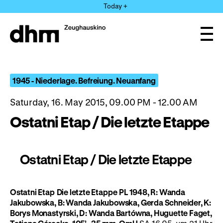
Jump
Today +
directly
to
the
Ope
page
and
clos
contents
the
navi
1945 - Niederlage. Befreiung. Neuanfang
Saturday, 16. May 2015, 09.00 PM - 12.00 AM
Ostatni Etap / Die letzte Etappe
Ostatni Etap / Die letzte Etappe
Ostatni Etap
Die letzte Etappe
PL 1948, R: Wanda
Jakubowska, B: Wanda Jakubowska, Gerda Schneider, K:
Borys Monastyrski, D: Wanda Bartówna, Huguette Faget,