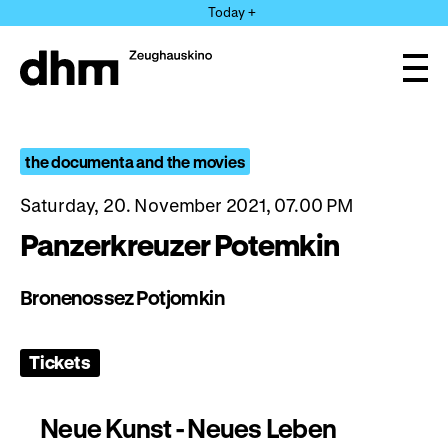
Jump
Today +
directly
to
the
Ope
page
and
clos
contents
the
navi
the documenta and the movies
Saturday, 20. November 2021, 07.00 PM
Panzerkreuzer Potemkin
Bronenossez Potjomkin
Tickets
Neue Kunst - Neues Leben