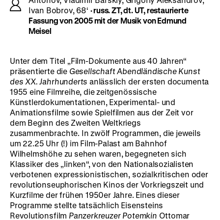
Ivan Bobrov, 68‘
· russ. ZT, dt. UT, restaurierte
Fassung von 2005 mit der Musik von Edmund
Meisel
Unter dem Titel „Film-Dokumente aus 40 Jahren“
präsentierte die
Gesellschaft
Abendländische Kunst
des XX. Jahrhunderts
anlässlich der ersten documenta
1955 eine Filmreihe, die zeitgenössische
Künstlerdokumentationen, Experimental- und
Animationsfilme sowie Spielfilmen aus der Zeit vor
dem Beginn des Zweiten Weltkriegs
zusammenbrachte. In zwölf Programmen, die jeweils
um 22.25 Uhr (!) im Film-Palast am Bahnhof
Wilhelmshöhe zu sehen waren, begegneten sich
Klassiker des „linken“, von den Nationalsozialisten
verbotenen expressionistischen, sozialkritischen oder
revolutionseuphorischen Kinos der Vorkriegszeit und
Kurzfilme der frühen 1950er Jahre. Eines dieser
Programme stellte tatsächlich Eisensteins
Revolutionsfilm
Panzerkreuzer Potemkin
Ottomar