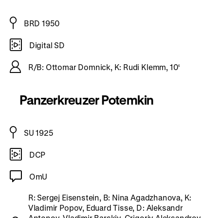
BRD 1950
Digital SD
R/B: Ottomar Domnick, K: Rudi Klemm, 10‘
Panzerkreuzer Potemkin
SU 1925
DCP
OmU
R: Sergej Eisenstein, B: Nina Agadzhanova, K:
Vladimir Popov, Eduard Tisse, D: Aleksandr
Antonov, Vladimir Barskiy, Grigoriy Aleksandrov,