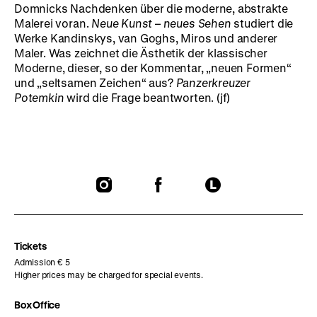
Domnicks Nachdenken über die moderne, abstrakte
Malerei voran.
Neue Kunst – neues Sehen
studiert die
Werke Kandinskys, van Goghs, Miros und anderer
Maler. Was zeichnet die Ästhetik der klassischer
Moderne, dieser, so der Kommentar, „neuen Formen“
und „seltsamen Zeichen“ aus?
Panzerkreuzer
Potemkin
wird die Frage beantworten. (jf)
To
To
To
our
our
our
Instagram
Facebook
Letterboxd
page
page
page
Tickets
Admission € 5
Higher prices may be charged for special events.
Box Office