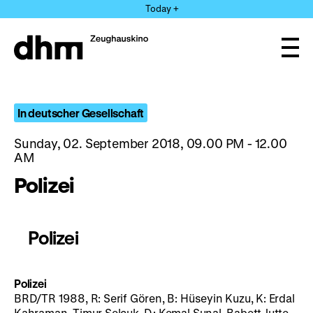
Jump
Today +
directly
to
the
Ope
page
and
clos
contents
the
navi
In deutscher Gesellschaft
Sunday, 02. September 2018, 09.00 PM - 12.00
AM
Polizei
Polizei
Polizei
BRD/TR 1988, R: Serif Gören, B: Hüseyin Kuzu, K: Erdal
Kahraman, Timur Selçuk, D: Kemal Sunal, Babett Jutte,