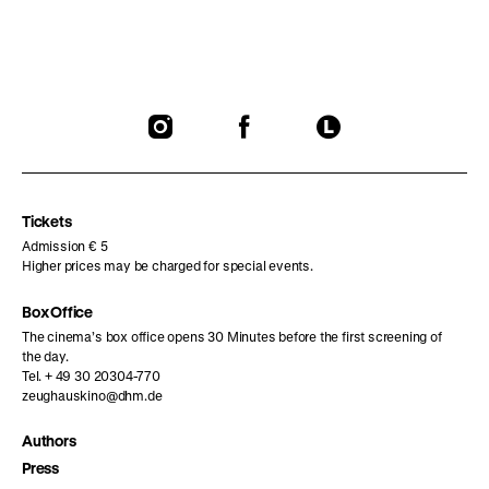
To
To
To
our
our
our
Instagram
Facebook
Letterboxd
page
page
page
Tickets
Admission € 5
Higher prices may be charged for special events.
Box Office
The cinema’s box office opens 30 Minutes before the first screening of
the day.
Tel. + 49 30 20304-770
zeughauskino@dhm.de
Authors
Press