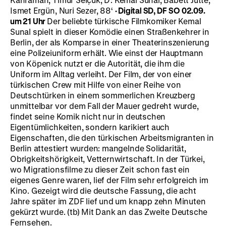
Ismet Ergün, Nuri Sezer, 88‘
·
Digital SD, DF
SO 02.09.
um 21 Uhr
Der beliebte türkische Filmkomiker Kemal
Sunal spielt in dieser Komödie einen Straßenkehrer in
Berlin, der als Komparse in einer Theaterinszenierung
eine Polizeiuniform erhält. Wie einst der Hauptmann
von Köpenick nutzt er die Autorität, die ihm die
Uniform im Alltag verleiht. Der Film, der von einer
türkischen Crew mit Hilfe von einer Reihe von
Deutschtürken in einem sommerlichen Kreuzberg
unmittelbar vor dem Fall der Mauer gedreht wurde,
findet seine Komik nicht nur in deutschen
Eigentümlichkeiten, sondern karikiert auch
Eigenschaften, die den türkischen Arbeitsmigranten in
Berlin attestiert wurden: mangelnde Solidarität,
Obrigkeitshörigkeit, Vetternwirtschaft. In der Türkei,
wo Migrationsfilme zu dieser Zeit schon fast ein
eigenes Genre waren, lief der Film sehr erfolgreich im
Kino. Gezeigt wird die deutsche Fassung, die acht
Jahre später im ZDF lief und um knapp zehn Minuten
gekürzt wurde. (tb) Mit Dank an das Zweite Deutsche
Fernsehen.