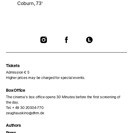
Coburn, 73‘
To
To
To
our
our
our
Instagram
Facebook
Letterboxd
page
page
page
Tickets
Admission € 5
Higher prices may be charged for special events.
Box Office
The cinema’s box office opens 30 Minutes before the first screening of
the day.
Tel. + 49 30 20304-770
zeughauskino@dhm.de
Authors
Press