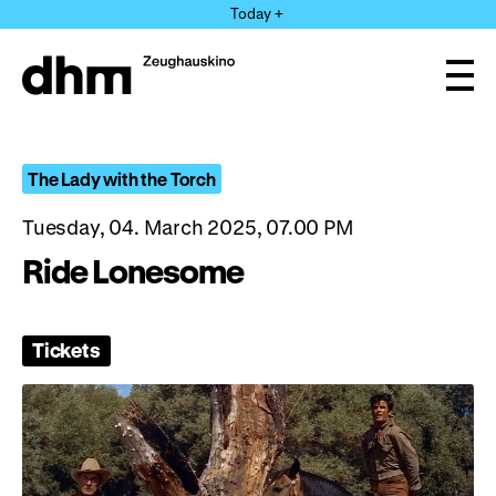
Jump
Today +
directly
to
the
Ope
page
and
clos
contents
the
navi
The Lady with the Torch
Tuesday, 04. March 2025, 07.00 PM
Ride Lonesome
Tickets