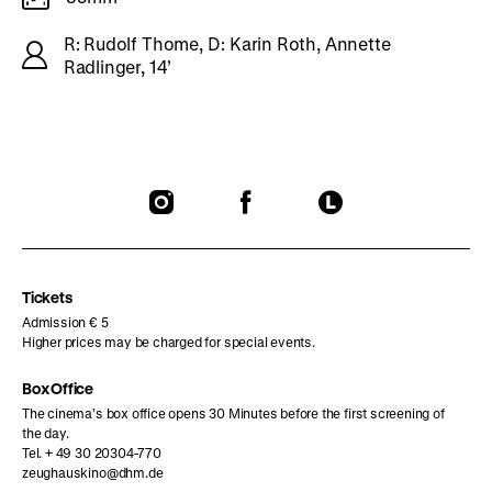
R: Rudolf Thome, D: Karin Roth, Annette
Radlinger, 14’
To
To
To
our
our
our
Instagram
Facebook
Letterboxd
page
page
page
Tickets
Admission € 5
Higher prices may be charged for special events.
Box Office
The cinema’s box office opens 30 Minutes before the first screening of
the day.
Tel. + 49 30 20304-770
zeughauskino@dhm.de