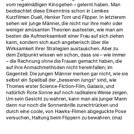
vom regelmäßigen Kinogehen – gelernt haben. Man
beobachtet diese Erkenntnis schon in Lemkes
Kurzfilmen
Duell
,
Henker Tom
und
Flipper
. In letzterem
sehen wir junge Männer, die nicht nur ihre mehr oder
weniger amüsanten Theorien austesten, wie man am
besten die Aufmerksamkeit einer Frau auf sich ziehen
kann, sondern sich auch angeberisch über die
Wirksamkeit ihrer Strategien austauschen. Aber zu
dem Zeitpunkt wissen wir schon, dass sie – wie immer
– die Rechnung ohne die Frauen gemacht haben, die
auf ihre Anmachmethoden nicht hereinfallen; im
Gegenteil: Die jungen Männer merken gar nicht, wie sie
selbst ein Spielball der „besseren Jungs“ sind, wie
Thomes erster Science-Fiction-Film,
Galaxis
, und
natürlich
Rote Sonne
auf noch radikalere Weise zeigen.
Um sein Gesicht zu wahren, kann man als junger Mann
dann nur noch die Sonnenbrille zurechtrücken und
durch eine coole, von Hawks-Filmen abgeguckte Pose
versuchen, Haltung beim Flippern zu bewahren. (ma)