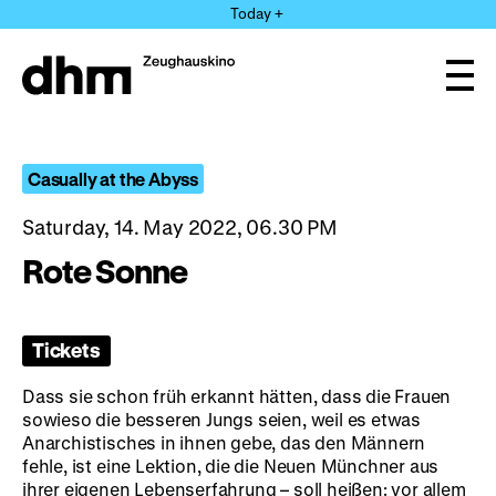
Jump
Today +
directly
to
the
Ope
page
and
clos
contents
the
navi
Casually at the Abyss
Saturday, 14. May 2022, 06.30 PM
Rote Sonne
Tickets
Dass sie schon früh erkannt hätten, dass die Frauen
sowieso die besseren Jungs seien, weil es etwas
Anarchistisches in ihnen gebe, das den Männern
fehle, ist eine Lektion, die die Neuen Münchner aus
ihrer eigenen Lebenserfahrung – soll heißen: vor allem