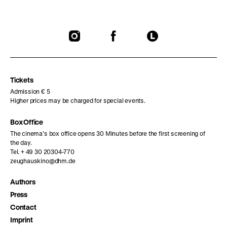
To
To
To
our
our
our
Instagram
Facebook
Letterboxd
page
page
page
Tickets
Admission € 5
Higher prices may be charged for special events.
Box Office
The cinema’s box office opens 30 Minutes before the first screening of
the day.
Tel. + 49 30 20304-770
zeughauskino@dhm.de
Authors
Press
Contact
Imprint