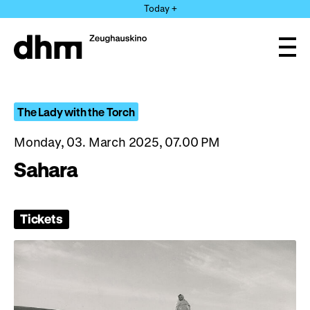
Jump
Today +
directly
to
the
Ope
page
and
clos
contents
the
navi
The Lady with the Torch
Monday, 03. March 2025, 07.00 PM
Sahara
Tickets