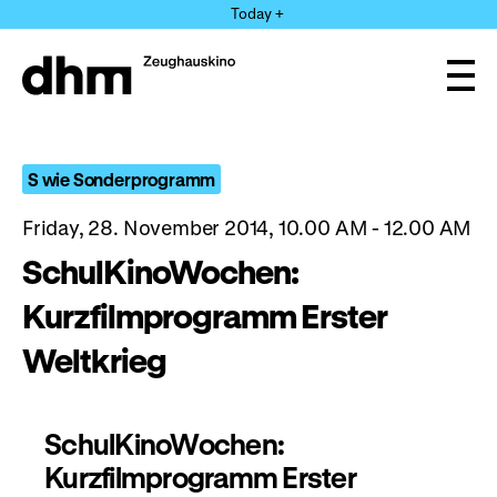
Jump
Today +
directly
to
the
Ope
page
and
clos
contents
the
navi
S wie Sonderprogramm
Friday, 28. November 2014, 10.00 AM - 12.00 AM
SchulKinoWochen:
Kurzfilmprogramm Erster
Weltkrieg
SchulKinoWochen:
Kurzfilmprogramm Erster