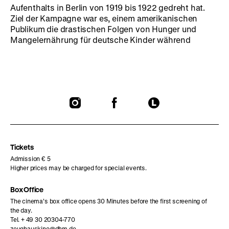
Aufenthalts in Berlin von 1919 bis 1922 gedreht hat.
Ziel der Kampagne war es, einem amerikanischen
Publikum die drastischen Folgen von Hunger und
Mangelernährung für deutsche Kinder während
To
To
To
our
our
our
Instagram
Facebook
Letterboxd
page
page
page
Tickets
Admission € 5
Higher prices may be charged for special events.
Box Office
The cinema’s box office opens 30 Minutes before the first screening of
the day.
Tel. + 49 30 20304-770
zeughauskino@dhm.de