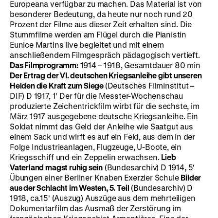
Europeana verfügbar zu machen. Das Material ist von
besonderer Bedeutung, da heute nur noch rund 20
Prozent der Filme aus dieser Zeit erhalten sind. Die
Stummfilme werden am Flügel durch die Pianistin
Eunice Martins live begleitet und mit einem
anschließendem Filmgespräch pädagogisch vertieft.
Das Filmprogramm:
1914 – 1918, Gesamtdauer 80 min
Der Ertrag der VI. deutschen Kriegsanleihe gibt unseren
Helden die Kraft zum Siege
(Deutsches Filminstitut –
DIF) D 1917, 1' Der für die Messter-Wochenschau
produzierte Zeichentrickfilm wirbt für die sechste, im
März 1917 ausgegebene deutsche Kriegsanleihe. Ein
Soldat nimmt das Geld der Anleihe wie Saatgut aus
einem Sack und wirft es auf ein Feld, aus dem in der
Folge Industrieanlagen, Flugzeuge, U-Boote, ein
Kriegsschiff und ein Zeppelin erwachsen.
Lieb
Vaterland magst ruhig sein
(Bundesarchiv) D 1914, 5'
Übungen einer Berliner Knaben Exerzier Schule
Bilder
aus der Schlacht im Westen, 5. Teil
(Bundesarchiv) D
1918, ca.15' (Auszug) Auszüge aus dem mehrteiligen
Dokumentarfilm das Ausmaß der Zerstörung im