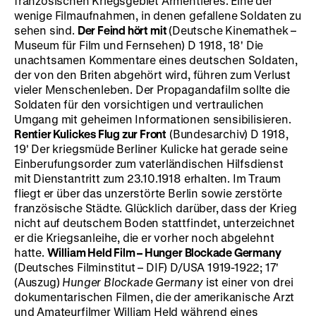
französischen Kriegsgebiet Armentières. Eine der
wenige Filmaufnahmen, in denen gefallene Soldaten zu
sehen sind.
Der Feind hört mit
(Deutsche Kinemathek –
Museum für Film und Fernsehen) D 1918, 18' Die
unachtsamen Kommentare eines deutschen Soldaten,
der von den Briten abgehört wird, führen zum Verlust
vieler Menschenleben. Der Propagandafilm sollte die
Soldaten für den vorsichtigen und vertraulichen
Umgang mit geheimen Informationen sensibilisieren.
Rentier Kulickes Flug zur Front
(Bundesarchiv) D 1918,
19' Der kriegsmüde Berliner Kulicke hat gerade seine
Einberufungsorder zum vaterländischen Hilfsdienst
mit Dienstantritt zum 23.10.1918 erhalten. Im Traum
fliegt er über das unzerstörte Berlin sowie zerstörte
französische Städte. Glücklich darüber, dass der Krieg
nicht auf deutschem Boden stattfindet, unterzeichnet
er die Kriegsanleihe, die er vorher noch abgelehnt
hatte.
William Held Film – Hunger Blockade Germany
(Deutsches Filminstitut – DIF) D/USA 1919-1922; 17'
(Auszug)
Hunger Blockade Germany
ist einer von drei
dokumentarischen Filmen, die der amerikanische Arzt
und Amateurfilmer William Held während eines