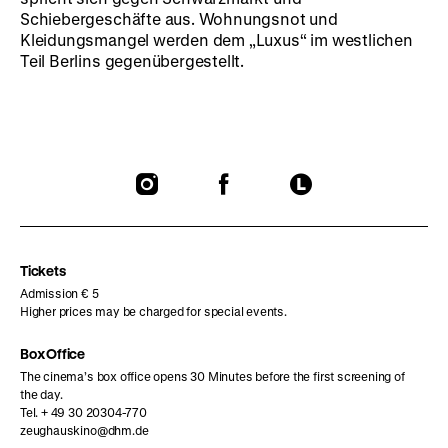
Schiebergeschäfte aus. Wohnungsnot und
Kleidungsmangel werden dem „Luxus“ im westlichen
Teil Berlins gegenübergestellt.
To
To
To
our
our
our
Instagram
Facebook
Letterboxd
page
page
page
Tickets
Admission € 5
Higher prices may be charged for special events.
Box Office
The cinema’s box office opens 30 Minutes before the first screening of
the day.
Tel. + 49 30 20304-770
zeughauskino@dhm.de