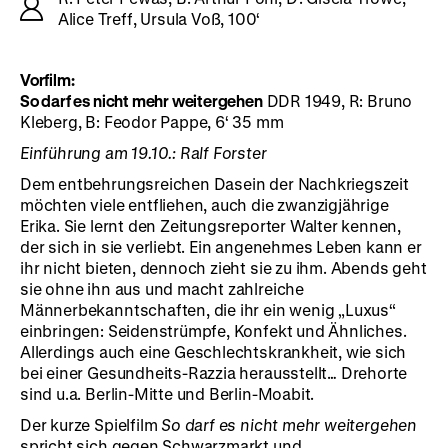
Alice Treff, Ursula Voß, 100‘
Vorfilm:
So darf es nicht mehr weitergehen
DDR 1949, R: Bruno
Kleberg, B: Feodor Pappe, 6‘ 35 mm
Einführung am 19.10.: Ralf Forster
Dem entbehrungsreichen Dasein der Nachkriegszeit
möchten viele entfliehen, auch die zwanzigjährige
Erika. Sie lernt den Zeitungsreporter Walter kennen,
der sich in sie verliebt. Ein angenehmes Leben kann er
ihr nicht bieten, dennoch zieht sie zu ihm. Abends geht
sie ohne ihn aus und macht zahlreiche
Männerbekanntschaften, die ihr ein wenig „Luxus“
einbringen: Seidenstrümpfe, Konfekt und Ähnliches.
Allerdings auch eine Geschlechtskrankheit, wie sich
bei einer Gesundheits-Razzia herausstellt… Drehorte
sind u.a. Berlin-Mitte und Berlin-Moabit.
Der kurze Spielfilm
So darf es nicht mehr weitergehen
spricht sich gegen Schwarzmarkt und