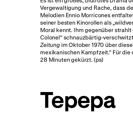
Es ist ein großes, blutrotes Drama 
Vergewaltigung und Rache, dass der
Melodien Ennio Morricones entfaltet.
seiner besten Kinorollen als „wildv
Moral kennt. Ihm gegenüber strahlt 
Colonel“ schnauzbärtig-verschwitzt 
Zeitung
im Oktober 1970 über dieses
mexikanischen Kampfzeit.“ Für di
28 Minuten gekürzt. (ps)
Tepepa