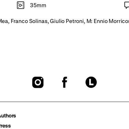
35mm
 Mea, Franco Solinas, Giulio Petroni, M: Ennio Morric
To
To
To
our
our
our
Instagram
Facebook
Lette
Authors
page
page
page
Press