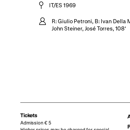
IT/ES 1969
R: Giulio Petroni, B: Ivan Della
John Steiner, José Torres, 108‘
Tickets
Admission € 5
Higher prices may be charged for special