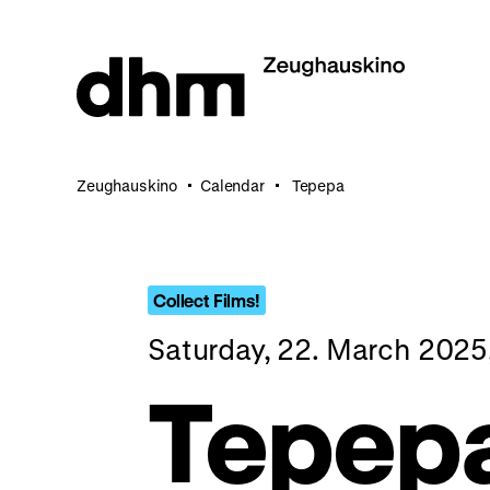
Jump
directly
to
the
page
contents
Zeughauskino
Calendar
Tepepa
Collect Films!
Saturday, 22. March 202
Tepep