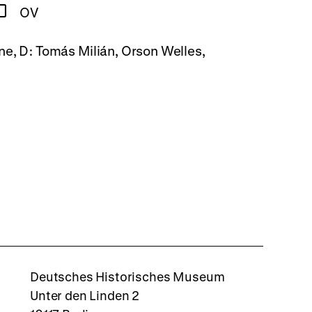
OV
one, D: Tomás Milián, Orson Welles,
rboxd
Deutsches Historisches Museum
Unter den Linden 2