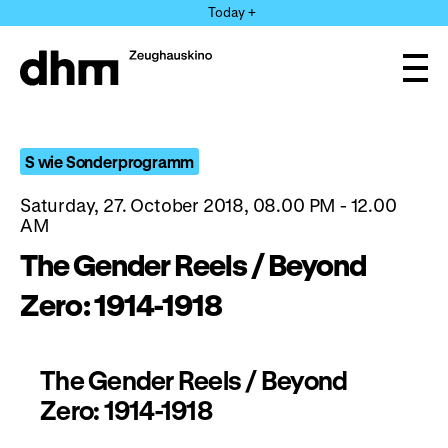
Jump
Today +
directly
to
the
Ope
page
and
clos
contents
the
navi
S wie Sonderprogramm
Saturday, 27. October 2018, 08.00 PM - 12.00
AM
The Gender Reels / Beyond
Zero: 1914-1918
The Gender Reels / Beyond
Zero: 1914-1918