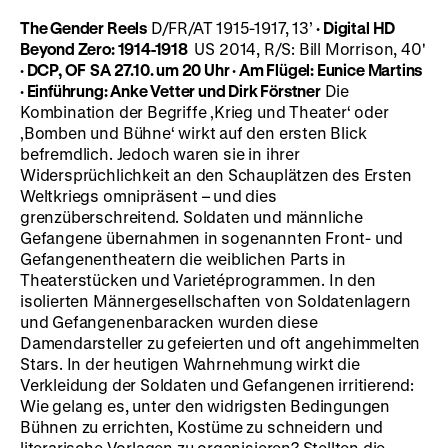
The Gender Reels
D/FR/AT 1915-1917, 13’
·
Digital HD
Beyond Zero: 1914-1918
US 2014, R/S: Bill Morrison, 40'
· DCP, OF
SA 27.10. um 20 Uhr · Am Flügel: Eunice Martins
·
Einführung: Anke Vetter und Dirk Förstner
Die
Kombination der Begriffe ‚Krieg und Theater‘ oder
‚Bomben und Bühne‘ wirkt auf den ersten Blick
befremdlich. Jedoch waren sie in ihrer
Widersprüchlichkeit an den Schauplätzen des Ersten
Weltkriegs omnipräsent – und dies
grenzüberschreitend. Soldaten und männliche
Gefangene übernahmen in sogenannten Front- und
Gefangenentheatern die weiblichen Parts in
Theaterstücken und Varietéprogrammen. In den
isolierten Männergesellschaften von Soldatenlagern
und Gefangenenbaracken wurden diese
Damendarsteller zu gefeierten und oft angehimmelten
Stars. In der heutigen Wahrnehmung wirkt die
Verkleidung der Soldaten und Gefangenen irritierend:
Wie gelang es, unter den widrigsten Bedingungen
Bühnen zu errichten, Kostüme zu schneidern und
literarische Vorlagen zu organisieren? Stellten die