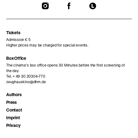
To
To
To
our
our
our
Instagram
Facebook
Letterboxd
page
page
page
Tickets
Admission € 5
Higher prices may be charged for special events.
Box Office
The cinema’s box office opens 30 Minutes before the first screening of
the day.
Tel. + 49 30 20304-770
zeughauskino@dhm.de
Authors
Press
Contact
Imprint
Privacy