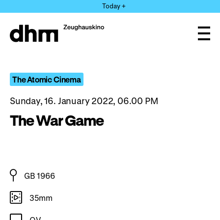
Jump
Today +
directly
to
the
Ope
page
and
clos
contents
the
navi
The Atomic Cinema
Sunday, 16. January 2022, 06.00 PM
The War Game
GB 1966
35mm
OV