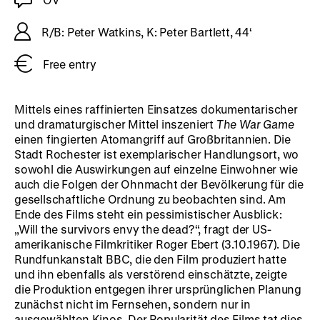
R/B: Peter Watkins, K: Peter Bartlett, 44‘
Free entry
Mittels eines raffinierten Einsatzes dokumentarischer
und dramaturgischer Mittel inszeniert
The War Game
einen fingierten Atomangriff auf Großbritannien. Die
Stadt Rochester ist exemplarischer Handlungsort, wo
sowohl die Auswirkungen auf einzelne Einwohner wie
auch die Folgen der Ohnmacht der Bevölkerung für die
gesellschaftliche Ordnung zu beobachten sind. Am
Ende des Films steht ein pessimistischer Ausblick:
„Will the survivors envy the dead?“, fragt der US-
amerikanische Filmkritiker Roger Ebert (3.10.1967). Die
Rundfunkanstalt BBC, die den Film produziert hatte
und ihn ebenfalls als verstörend einschätzte, zeigte
die Produktion entgegen ihrer ursprünglichen Planung
zunächst nicht im Fernsehen, sondern nur in
ausgewählten Kinos. Der Popularität des Films tat dies