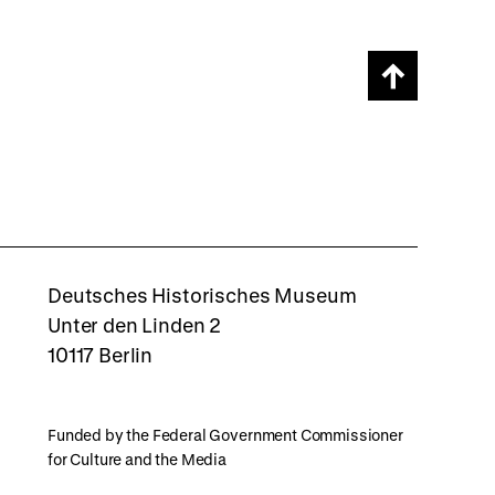
Scroll
page
back
to
top
rboxd
Deutsches Historisches Museum
Unter den Linden 2
10117 Berlin
Funded by the Federal Government Commissioner
for Culture and the Media