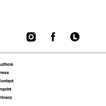
To
To
To
our
our
our
Instagram
Facebook
Lette
Authors
page
page
page
Press
Contact
mprint
Privacy