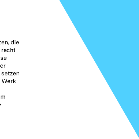
ten, die
 recht
lse
der
n setzen
in Werk
Dem
e