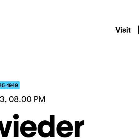
Visit
945–1949
13, 08.00 PM
 wieder