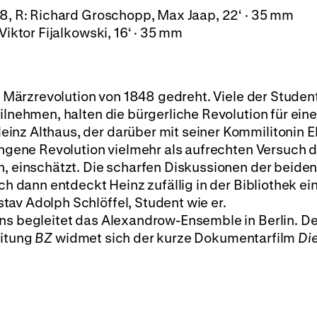
48, R: Richard Groschopp, Max Jaap, 22‘ · 35 mm
 Viktor Fijalkowski, 16‘ · 35 mm
ie Märzrevolution von 1848 gedreht. Viele der Studen
ilnehmen, halten die bürgerliche Revolution für eine
inz Althaus, der darüber mit seiner Kommilitonin E
lungene Revolution vielmehr als aufrechten Versuch 
n, einschätzt. Die scharfen Diskussionen der beide
och dann entdeckt Heinz zufällig in der Bibliothek e
av Adolph Schlöffel, Student wie er.
ens begleitet das Alexandrow-Ensemble in Berlin. 
eitung
BZ
widmet sich der kurze Dokumentarfilm
Di