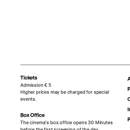
Tickets
Admission € 5
Higher prices may be charged for special
events.
I
Box Office
The cinema’s box office opens 30 Minutes
before the first screening of the day.