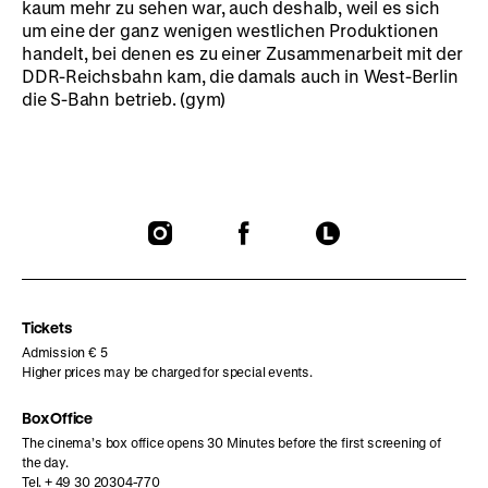
kaum mehr zu sehen war, auch deshalb, weil es sich
um eine der ganz wenigen westlichen Produktionen
handelt, bei denen es zu einer Zusammenarbeit mit der
DDR-Reichsbahn kam, die damals auch in West-Berlin
die S-Bahn betrieb. (gym)
To
To
To
our
our
our
Instagram
Facebook
Letterboxd
page
page
page
Tickets
Admission € 5
Higher prices may be charged for special events.
Box Office
The cinema’s box office opens 30 Minutes before the first screening of
the day.
Tel. + 49 30 20304-770