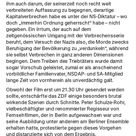
ihm auch darum, der seinerzeit noch recht weit
verbreiteten Auffassung zu begegnen, derartige
Kapitalverbrechen habe es unter der NS-Diktatur – wo
doch „immerhin Ordnung geherrscht“ habe – nicht
gegeben. Ein Irrtum, der auch auf dem
zeitgenössischen Umgang mit der Verbrechensserie
beruht, dem Versuch der Nazis also, die Morde zwecks
Beruhigung der Bevölkerung zu „verdunkeln“, während
sie selbst Verbrechen in ganz anderen Dimensionen
begingen. Dem Treiben des Triebtäters wurde damit
sogar Vorschub geleistet, zumal er als anscheinend
vorbildlicher Familienvater, NSDAP- und SA-Mitglied
lange Zeit von vornherein als unverdächtig galt.
Obwohl der Film erst um 21.30 Uhr gesendet werden
sollte, entschärfte das ZDF einige besonders brutal
wirkende Szenen durch Schnitte. Peter Schulze-Rohr,
vielbeschäftigter und renommierter Regisseur von
Fernsehfilmen, der in Berlin aufgewachsen war und
seine Ausbildung unter anderem am Berliner Ensemble
erhalten hatte, protestierte gegen dieses Vorgehen
und distanzierte sich von dem Ergebnis.