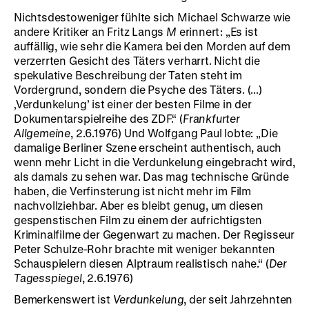
Nichtsdestoweniger fühlte sich Michael Schwarze wie
andere Kritiker an Fritz Langs
M
erinnert: „Es ist
auffällig, wie sehr die Kamera bei den Morden auf dem
verzerrten Gesicht des Täters verharrt. Nicht die
spekulative Beschreibung der Taten steht im
Vordergrund, sondern die Psyche des Täters. (...)
‚Verdunkelung’ ist einer der besten Filme in der
Dokumentarspielreihe des ZDF.“ (
Frankfurter
Allgemeine
, 2.6.1976) Und Wolfgang Paul lobte: „Die
damalige Berliner Szene erscheint authentisch, auch
wenn mehr Licht in die Verdunkelung eingebracht wird,
als damals zu sehen war. Das mag technische Gründe
haben, die Verfinsterung ist nicht mehr im Film
nachvollziehbar. Aber es bleibt genug, um diesen
gespenstischen Film zu einem der aufrichtigsten
Kriminalfilme der Gegenwart zu machen. Der Regisseur
Peter Schulze-Rohr brachte mit weniger bekannten
Schauspielern diesen Alptraum realistisch nahe.“ (
Der
Tagesspiegel
, 2.6.1976)
Bemerkenswert ist
Verdunkelung
, der seit Jahrzehnten