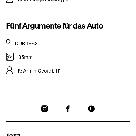
Fünf Argumente für das Auto
DDR 1982
35mm
R: Armin Georgi, 11’
To
To
To
our
our
our
Instagram
Facebook
Letterboxd
page
page
page
Tickets