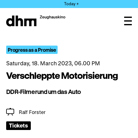
Jump
Today +
directly
to
the
Ope
page
and
clos
contents
the
navi
Progress as a Promise
Saturday, 18. March 2023, 06.00 PM
Verschleppte Motorisierung
DDR-Filme rund um das Auto
Ralf Forster
Tickets