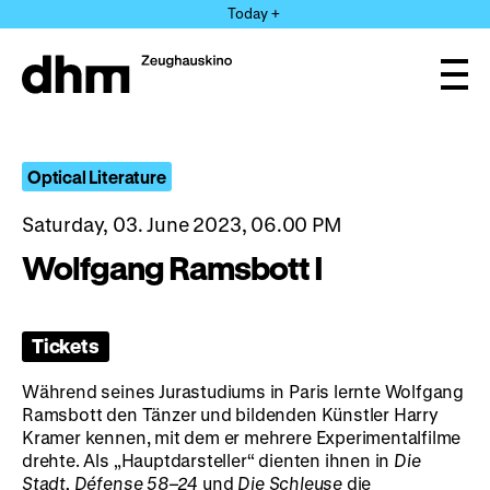
Jump
Today +
directly
to
the
Ope
page
and
clos
contents
the
navi
Optical Literature
Saturday, 03. June 2023, 06.00 PM
Wolfgang Ramsbott I
Tickets
Während seines Jurastudiums in Paris lernte Wolfgang
Ramsbott den Tänzer und bildenden Künstler Harry
Kramer kennen, mit dem er mehrere Experimentalfilme
drehte. Als „Hauptdarsteller“ dienten ihnen in
Die
Stadt, Défense 58–24
und
Die Schleuse
die