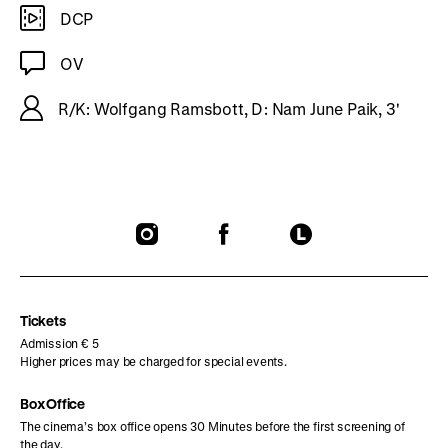
DCP
OV
R/K: Wolfgang Ramsbott, D: Nam June Paik, 3'
To
To
To
our
our
our
Instagram
Facebook
Letterboxd
page
page
page
Tickets
Admission € 5
Higher prices may be charged for special events.
Box Office
The cinema’s box office opens 30 Minutes before the first screening of
the day.