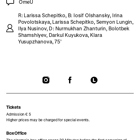
OmeU
R: Larissa Schepitko, B: Iosif Olshansky, Irina
Povolotskaya, Larissa Schepitko, Semyon Lungin,
Ilya Nusinov, D: Nurmukhan Zhanturin, Bolotbek
Shamshiyev, Darkul Kuyukova, Klara
Yusupzhanova, 75’
To
To
To
our
our
our
Instagram
Facebook
Letterboxd
page
page
page
Tickets
Admission € 5
Higher prices may be charged for special events.
Box Office