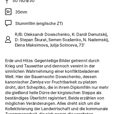
SU 1929/30
35mm
Stummfilm (englische ZT)
R/B: Oleksandr Dowschenko, K: Daniil Demutskij,
D: Stepan Škurat, Semen Svašenko, N. Nademskij,
Elena Maksimova, Julija Solnceva, 73’
Erde und Hitze. Gegenteilige Bilder getrennt durch
Krieg und Tauwetter und dennoch vereint in der
sinnlichen Wahrnehmung einer konfliktbeladenen
Welt. Hier der Bauernsohn Dowschenko, dessen
kanonischer
Zemlya
vor Fruchtbarkeit zu platzen
droht, dort Schepitko, die in ihrem Diplomfilm nur mehr
die gleißend helle Dürre der kirgisischen Steppe als
beständiges Überlicht registriert. Beide erzählen von
möglichen Veränderungen. Alles dreht sich um die
Kollektivierung der Landwirtschaft und die kommunale
Zusammenarbeit, die sich gegen die veralteten