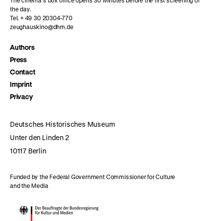
The cinema’s box office opens 30 Minutes before the first screening of
the day.
Tel. + 49 30 20304-770
zeughauskino@dhm.de
Authors
Press
Contact
Imprint
Privacy
Deutsches Historisches Museum
Unter den Linden 2
10117 Berlin
Funded by the Federal Government Commissioner for Culture
and the Media