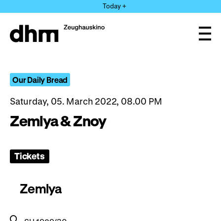
Jump
Today +
directly
to
the
Ope
page
and
clos
contents
the
navi
Our Daily Bread
Saturday, 05. March 2022, 08.00 PM
Zemlya & Znoy
Tickets
Zemlya