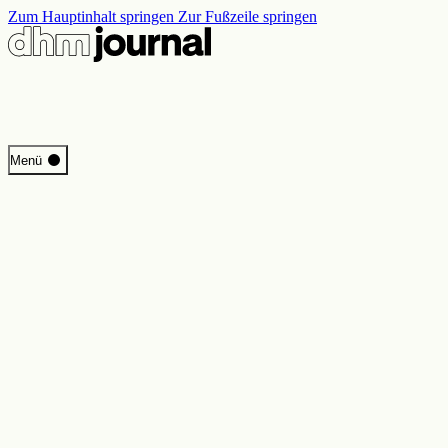
Zum Hauptinhalt springen
Zur Fußzeile springen
Start
Menü
Programm
Perspektiven
Inside DHM
Neue Ständige Ausstellung
Suche
Kontakt
Impressum
Datenschutz
Erklärung digitale Barrierefreiheit