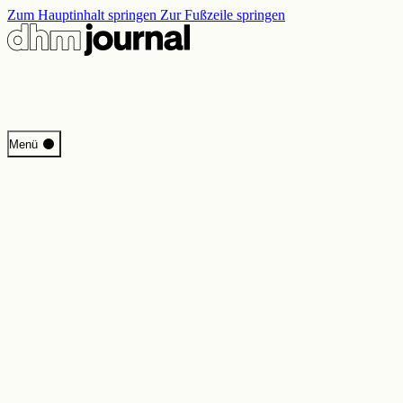
Zum Hauptinhalt springen
Zur Fußzeile springen
Start
Menü
Programm
Perspektiven
Inside DHM
Neue Ständige Ausstellung
Suche
Kontakt
Impressum
Datenschutz
Erklärung digitale Barrierefreiheit