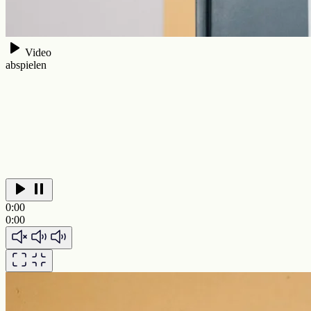
Video
abspielen
0:00
0:00