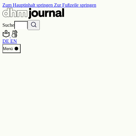
Zum Hauptinhalt springen
Zur Fußzeile springen
Suche
DE
EN
Start
Menü
Programm
Perspektiven
Inside DHM
Neue Ständige Ausstellung
Suche
Kontakt
Impressum
Datenschutz
Erklärung digitale Barrierefreiheit