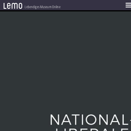
l
e
m
o
Lebendiges Museum Online
ZEITSTRAHL
THEMEN
ZEITZEUGEN
BESTAND
LERNEN
PROJEKT