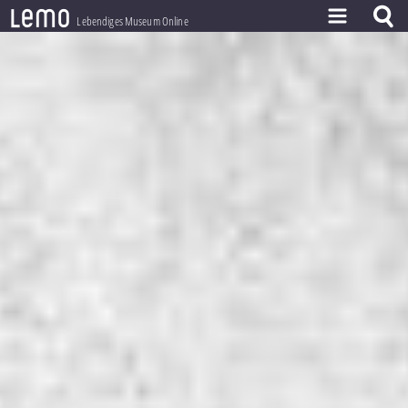
l
e
m
o
Lebendiges Museum Online
ZEITSTRAHL
THEMEN
ZEITZEUGEN
BESTAND
LERNEN
PROJEKT