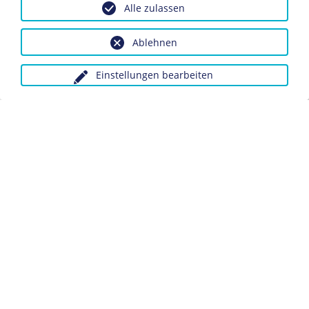
Alle zulassen
Eintritt in die
Reichswehr
. In dieser Zeit sympathisiert er
mit dem Nationalsozialismus.
Ablehnen
1932
Einstellungen bearbeiten
Tresckow erhält eine Führergehilfenausbildung.
1933
Aufgrund seiner ablehnenden Haltung gegenüber der
Weimarer Republik
begrüßt er die
Machtübernahme
der Nationalsozialisten.
1934
Seit der Ermordung von
Ernst Röhm
geht er auf Distanz
zur politischen Führung der
Nationalsozialistischen
Deutschen Arbeiterpartei
(NSDAP).
1936