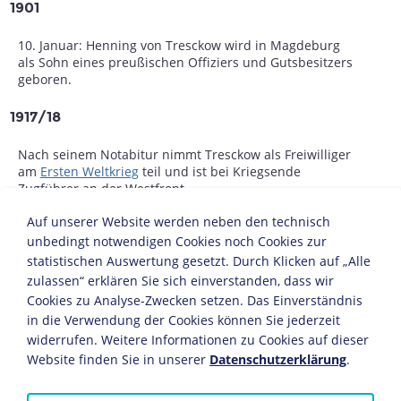
1901
10. Januar: Henning von Tresckow wird in Magdeburg
als Sohn eines preußischen Offiziers und Gutsbesitzers
geboren.
1917/18
Nach seinem Notabitur nimmt Tresckow als Freiwilliger
am
Ersten Weltkrieg
teil und ist bei Kriegsende
Zugführer an der Westfront.
Auf unserer Website werden neben den technisch
1919
unbedingt notwendigen Cookies noch Cookies zur
statistischen Auswertung gesetzt. Durch Klicken auf „Alle
Er absolviert zunächst eine Lehre als Bankkaufmann.
zulassen“ erklären Sie sich einverstanden, dass wir
Cookies zu Analyse-Zwecken setzen. Das Einverständnis
1920
in die Verwendung der Cookies können Sie jederzeit
Tresckow beginnt sein Jurastudium in Berlin und
widerrufen. Weitere Informationen zu Cookies auf dieser
arbeitet nebenher als Börsenmakler.
Website finden Sie in unserer
Datenschutzerklärung
.
1924