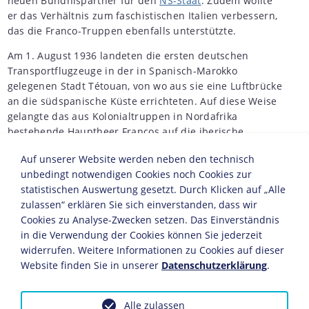
neuen Bündnispartner für den
NS-Staat
. Zudem wollte
er das Verhältnis zum faschistischen Italien verbessern,
das die Franco-Truppen ebenfalls unterstützte.
Am 1. August 1936 landeten die ersten deutschen
Transportflugzeuge in der in Spanisch-Marokko
gelegenen Stadt Tétouan, von wo aus sie eine Luftbrücke
an die südspanische Küste errichteten. Auf diese Weise
gelangte das aus Kolonialtruppen in Nordafrika
bestehende Hauptheer Francos auf die iberische
Halbinsel. Um die deutsche Unterstützung zunächst
Auf unserer Website werden neben den technisch
geheim zu halten, flogen die Flugzeuge unter dem
unbedingt notwendigen Cookies noch Cookies zur
Namen HISMA (Sociedad Hispano-Marroquí de
statistischen Auswertung gesetzt. Durch Klicken auf „Alle
Transportes), einem noch kurz zuvor von den Deutschen
zulassen“ erklären Sie sich einverstanden, dass wir
gegründeten Handels- und Logistikunternehmen.
Cookies zu Analyse-Zwecken setzen. Das Einverständnis
Zeitgleich trafen erste Einheiten der offiziell aus
in die Verwendung der Cookies können Sie jederzeit
"deutschen Freiwilligen" gebildeten Legion Condor ein,
widerrufen. Weitere Informationen zu Cookies auf dieser
die im November 1936 über 100 Flugzeuge und 5.000
Website finden Sie in unserer
Datenschutzerklärung
.
Mann verfügte. Durch Rotation kamen insgesamt rund
20.000 deutsche Wehrmachtssoldaten auf dem
spanischen Kriegsschauplatz zum Kampfeinsatz. Der
Alle zulassen