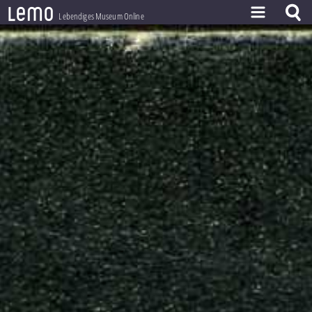
l
e
m
o
Lebendiges Museum Online
ZEITSTRAHL
THEMEN
ZEITZEUGEN
BESTAND
LERNEN
PROJEKT