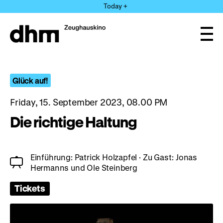
Jump
Today +
directly
to
the
Ope
page
and
clos
contents
the
navi
Glück auf!
Friday, 15. September 2023, 08.00 PM
Die richtige Haltung
Einführung: Patrick Holzapfel · Zu Gast: Jonas
Hermanns und Ole Steinberg
Tickets