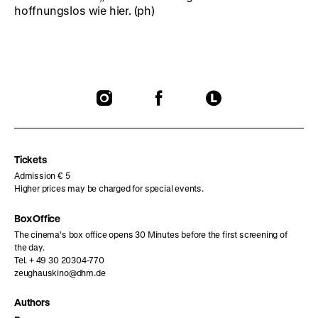
hoffnungslos wie hier. (ph)
To
To
To
our
our
our
Instagram
Facebook
Letterboxd
page
page
page
Tickets
Admission € 5
Higher prices may be charged for special events.
Box Office
The cinema’s box office opens 30 Minutes before the first screening of
the day.
Tel. + 49 30 20304-770
zeughauskino@dhm.de
Authors