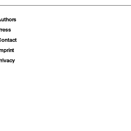
our
our
our
Instagram
Facebook
Lette
Authors
page
page
page
Press
Contact
mprint
Privacy