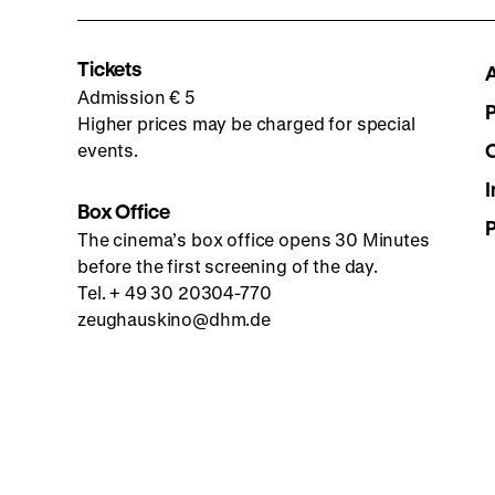
Tickets
Admission € 5
Higher prices may be charged for special
events.
I
Box Office
The cinema’s box office opens 30 Minutes
before the first screening of the day.
Tel. + 49 30 20304-770
zeughauskino@dhm.de