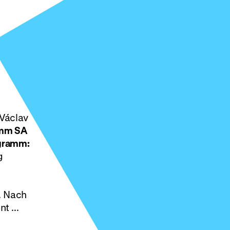
 Václav
5mm
SA
gramm:
g
. Nach
t ...