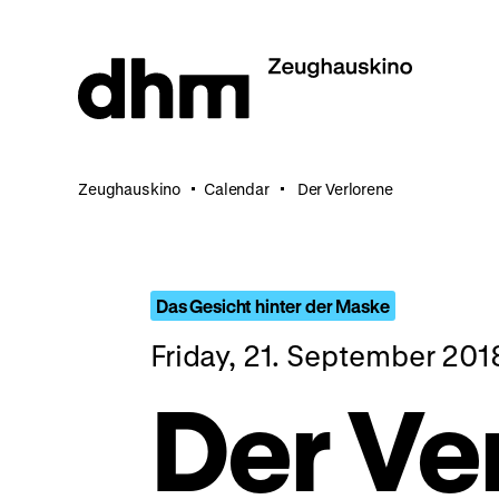
Jump
directly
to
the
page
contents
Zeughauskino
Calendar
Der Verlorene
Das Gesicht hinter der Maske
Friday, 21. September 20
Der Ve