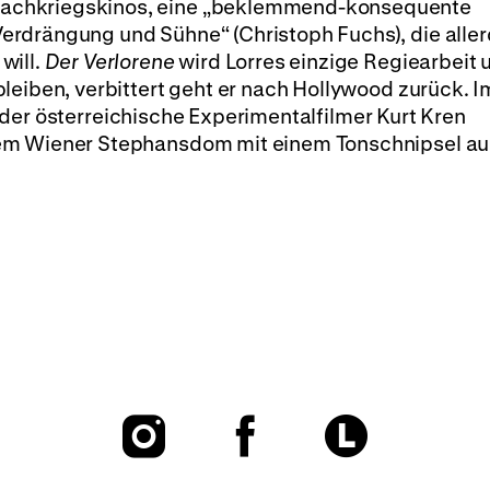
achkriegskinos, eine „beklemmend-konsequente
rdrängung und Sühne“ (Christoph Fuchs), die alle
will.
Der Verlorene
wird Lorres einzige Regiearbeit 
leiben, verbittert geht er nach Hollywood zurück. I
der österreichische Experimentalfilmer Kurt Kren
dem Wiener Stephansdom mit einem Tonschnipsel a
To
To
To