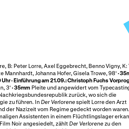
re, B: Peter Lorre, Axel Eggebrecht, Benno Vigny, K:
ate Mannhardt, Johanna Hofer, Gisela Trowe, 98‘
· 3
0 Uhr · Einführung am 21.09.: Christoph Fuchs
Vorpro
n, 3‘
· 35mm
Pleite und angewidert vom Typecastin
e Nachkriegsbundesrepublik zurück, wo sich die
gie zu führen. In
Der Verlorene
spielt Lorre den Arzt
nd der Nazizeit vom Regime gedeckt worden waren
ligen Assistenten in einem Flüchtlingslager erkann
Film Noir angesiedelt, zählt
Der Verlorene
zu den