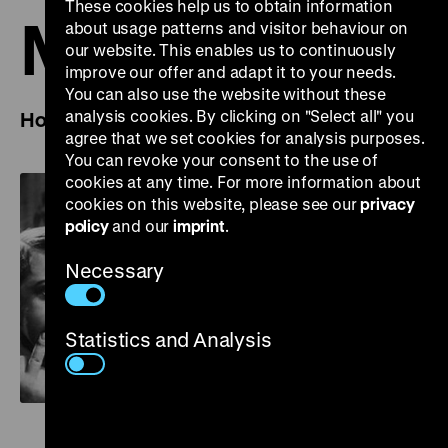
These cookies help us to obtain information
Maske
about usage patterns and visitor behaviour on
our website. This enables us to continuously
improve our offer and adapt it to your needs.
You can also use the website without these
analysis cookies. By clicking on "Select all" you
Hommage an den Schauspieler Peter Lorre
agree that we set cookies for analysis purposes.
You can revoke your consent to the use of
cookies at any time. For more information about
cookies on this website, please see our
privacy
policy
and our
imprint
.
Necessary
Statistics and Analysis