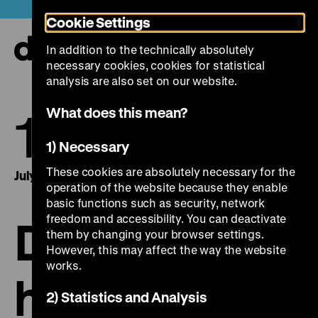
Jump
Today +
Cookie Settings
directly
to
In addition to the technically absolutely
the
Ope
necessary cookies, cookies for statistical
page
and
clos
analysis are also set on our website.
contents
the
navi
12.
30.
What does this mean?
1) Necessary
These cookies are absolutely necessary for the
July 2018
September 2018
operation of the website because they enable
basic functions such as security, network
freedom and accessibility. You can deactivate
Das Gesicht
them by changing your browser settings.
However, this may affect the way the website
works.
hinter der
2) Statistics and Analysis