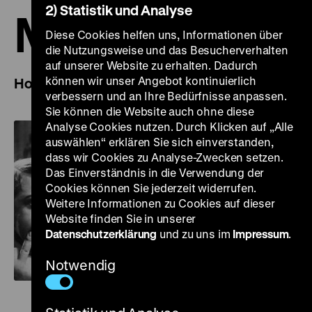
2) Statistik und Analyse
Maske
Diese Cookies helfen uns, Informationen über
die Nutzungsweise und das Besucherverhalten
auf unserer Website zu erhalten. Dadurch
können wir unser Angebot kontinuierlich
Hommage an den Schauspieler Peter Lorre
verbessern und an Ihre Bedürfnisse anpassen.
Sie können die Website auch ohne diese
Analyse Cookies nutzen. Durch Klicken auf „Alle
auswählen“ erklären Sie sich einverstanden,
dass wir Cookies zu Analyse-Zwecken setzen.
Das Einverständnis in die Verwendung der
Cookies können Sie jederzeit widerrufen.
Weitere Informationen zu Cookies auf dieser
Website finden Sie in unserer
Datenschutzerklärung
und zu uns im
Impressum
.
Notwendig